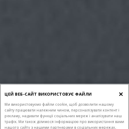
ЦЕЙ ВЕБ-САЙТ ВИКОРИСТОВУЄ ФАЙЛИ
Ми використовуємо файли cookie, щоб дозволити нашому
сайту працювати належним чином, персоналізувати контент і
ПОТУЖНІСТЬ
КЛАС
рекламу, надавати функції соціальних мереж і аналізувати наш
від 315 до 436 к.с.
5, 6 і 7
трафік. Ми також ділимося інформацією про використання вами
нашого сайту з нашими партнерами в соціальних мережах,