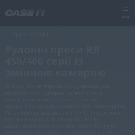
Menu
Огляд
Особливості
Прес-підбирачі
Рулонні преси RB
456/466 серії із
змінною камерою
Зі скороченням терміну збору врожаю вам
потрібен прес-підбирач, на який можна
покластися і який забезпечить високу
продуктивність тоді, коли це найбільш потрібно.
Розширюючи можливості в області технологій,
підключення та довговічності, Case IH
представляє абсолютно нову серію RB6 прес-
підбирачів з регульованою камерою, яка була