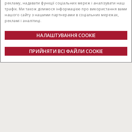
рекламу, надавати функції соціальних мереж і аналізувати наш
трафік. Ми також ділимося інформацією про використання вами
нашого сайту з нашими партнерами в соціальних мережах,
рекламі і аналітиці.
РОЗМІРИ БАЛОК
МІНІМАЛЬНА
ПОТУЖНІСТЬ ВВОДУ
від 90 - 150 см до 90 -
НАЛАШТУВАННЯ COOKIE
60 к.с.
180 см
Огляд
Особливості
ПРИЙНЯТИ ВСІ ФАЙЛИ СOOKIE
Рулонні преси RB 456/466 серії із змінною камерою
ШИРИНА ПІДБИРАЧА
Отримати пропозицію
Знайти свого дилера
FANSHOP
2,00 м і 2,30 м