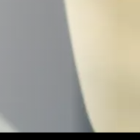
АРАКТЕРИСТИКИ:
ВХІД ДЛЯ 
іння машиною та системи AFS
До 4 к