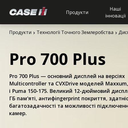
Наші
Продукти
інновації
Pro 700 Plus
Продукти
Технології Точного Землеробства
Дис
Pro 700 Plus
Pro 700 Plus — основний дисплей на версіях
Multicontroller та CVXDrive моделей Maxxum
і Puma 150-175. Великий 12-дюймовий диспл
ГБ пам'яті, антифingerprint покриття, здатні
багатозадачності та можливості підключенн
камер.