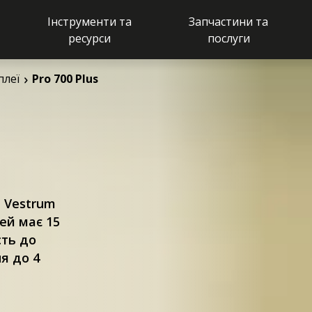
Інструменти та
Запчастини та
ресурси
послуги
Огляд
Особливості
плеї
Pro 700 Plus
, Vestrum
ей має 15
сть до
я до 4