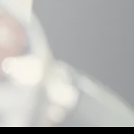
РОЗМІР ЕКРАНУ:
ОСНОВНІ Х
12" / 1200x800 пікселів
Управл