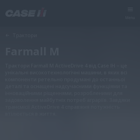
Menu
Загальний огляд
Характеристики
Трактори
Farmall M
Трактори Farmall M ActiveDrive 4 від Case IH – це
унікальні високотехнологічні машини, в яких всі
компоненти ретельно продумані до останньої
деталі та оснащені надсучасними функціями та
інноваційними ріщеннями, розробленими для
задоволення майбутніх потреб аграріїв. Завдяки
трансмісії ActiveDrive 4 справжня потужність
втілюється в життя.