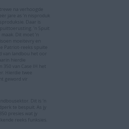
 strewe na verhoogde
eër jare as ’n nisproduk
sproduksie. Daar is
puittoerusting. ’n Spuit
 maak. Dit moet ’n
eisoen moeitevry en
e Patriot-reeks spuite
ld van landbou het oor
arin hierdie
n 350 van Case IH het
r. Hierdie twee
nt geword vir
ndbousektor. Dit is ’n
perk te bespuit. As jy
 350 presies wat jy
kkende reeks funksies.