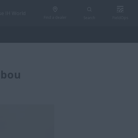
se IH World
Find a dealer
Search
FieldOps
dbou