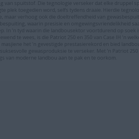
g van spuitstof. Die tegnologie verseker dat elke druppel s
te plek toegedien word, selfs tydens draaie. Hierdie tegnolo
e, maar verhoog ook die doeltreffendheid van gewasbespui
espuiting, waarin presisie en omgewingsvriendelikheid sa
kep. In ’n tyd waarin die landbousektor voortdurend op soek
ewend te wees, is die Patriot 250 en 350 van Case IH ’n wel
e masjiene het ’n gevestigde prestasierekord en bied landbo
suksesvolle gewasproduksie te verseker. Met ’n Patriot 250 o
ngs van moderne landbou aan te pak en te oorkom.