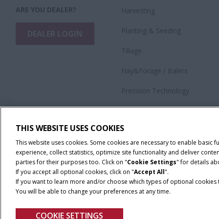
ARE YOU DEALER?
Harvesting
​Planting & Seeding
DEALER LOGIN
Tillage
Hay&Forage / Balers
Precision Technology
Application Equipment
THIS WEBSITE USES COOKIES
This website uses cookies. Some cookies are necessary to enable basic f
experience, collect statistics, optimize site functionality and deliver co
parties for their purposes too. Click on "
Cookie Settings
" for details a
If you accept all optional cookies, click on "
Accept All
".
If you want to learn more and/or choose which types of optional cookies th
You will be able to change your preferences at any time.
Terms & Conditions
Privacy Policy
Imprint
Cookie Settings
COOKIE SETTINGS
© 2026 CNH Industrial America LLC. All Rights Reserved. Case IH is a tra