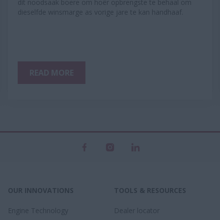
dit noodsaak boere om hoër opbrengste te behaal om
dieselfde winsmarge as vorige jare te kan handhaaf.
READ MORE
OUR INNOVATIONS
TOOLS & RESOURCES
Engine Technology
Dealer locator