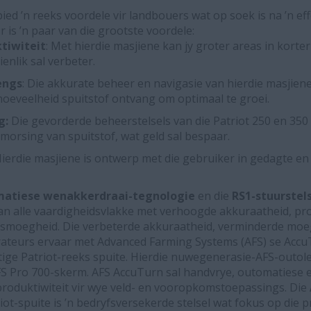
bied ’n reeks voordele vir landbouers wat op soek is na ’n e
r is ’n paar van die grootste voordele:
tiwiteit
: Met hierdie masjiene kan jy groter areas in korte
enlik sal verbeter.
engs
: Die akkurate beheer en navigasie van hierdie masjiene
hoeveelheid spuitstof ontvang om optimaal te groei.
g
:
Die gevorderde beheerstelsels van die Patriot 250 en 350
morsing van spuitstof, wat geld sal bespaar.
ierdie masjiene is ontwerp met die gebruiker in gedagte en 
matiese wenakkerdraai-tegnologie
en die
RS1-stuurstel
an alle vaardigheidsvlakke met verhoogde akkuraatheid, pro
smoegheid. Die verbeterde akkuraatheid, verminderde mo
rateurs ervaar met Advanced Farming Systems (AFS) se Accu
tige Patriot-reeks spuite. Hierdie nuwegenerasie-AFS-outole
S Pro 700-skerm. AFS AccuTurn sal handvrye, outomatiese 
produktiwiteit vir wye veld- en vooropkomstoepassings. Die
iot-spuite is ’n bedryfsversekerde stelsel wat fokus op die p