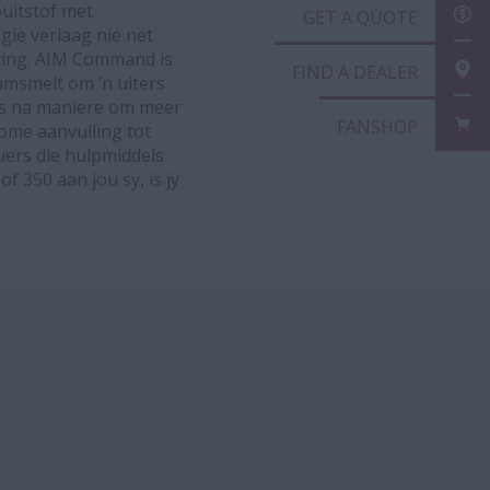
puitstof met
GET A
gie verlaag nie net
ting. AIM Command is
FIND A
amsmelt om ’n uiters
 is na maniere om meer
FANSH
kome aanvulling tot
uers die hulpmiddels
f 350 aan jou sy, is jy