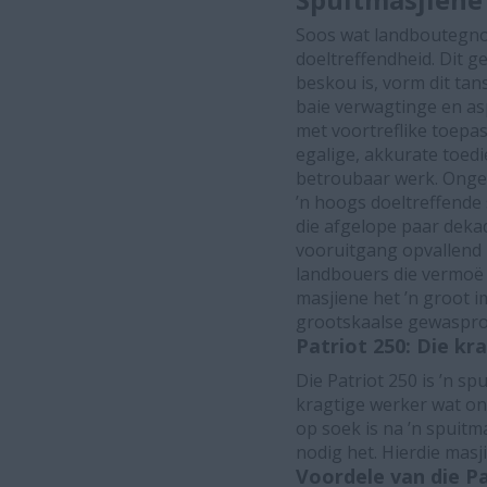
Soos wat landboutegnol
doeltreffendheid. Dit g
beskou is, vorm dit tan
baie verwagtinge en asp
met voortreflike toepas
egalige, akkurate toed
betroubaar werk. Ongeag
’n hoogs doeltreffende
die afgelope paar deka
vooruitgang opvallend i
landbouers die vermoë 
masjiene het ’n groot 
grootskaalse gewaspro
Patriot 250: Die kr
Die Patriot 250 is ’n s
kragtige werker wat ont
op soek is na ’n spuitma
nodig het. Hierdie masj
Voordele van die Pa