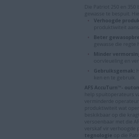
Die Patriot 250 en 350 
gewasse te bespuit. Hie
Verhoogde produk
produktiwiteit aansi
Beter gewasopbr
gewasse die regte 
Minder vermorsin
oorvleueling en ver
Gebruiksgemak:
H
ken en te gebruik.
AFS AccuTurn
™
- outo
help spuitoperateurs v
verminderde operateur
produktiwiteit wat ope
beskikbaar op die krag
versoenbaar met die AF
verskaf vir verhoogde 
tegnologie
op die Patr