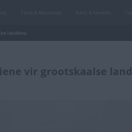
ons
Tools & Resources
Parts & Services
Ca
lse landbou
iene vir grootskaalse lan