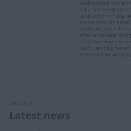
doeltreffende toedienin
akkuraatheid op die reg
spuitstofvermorsing ni
die toekoms van gewasb
effektiewe stelsel te s
effektief en meer winsg
enige boerdery. Hierdi
wat hulle nodig het om 
gereed om die uitdagi
Discover our
Latest news