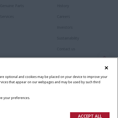
Genuine Parts
History
Services
Careers
Investors
Sustainability
Contact us
Videos
Fanshop
 are optional and cookies may be placed on your device to improve your
y services that appear on our webpages and may be used by such third
ave your preferences.
ACCEPT ALL