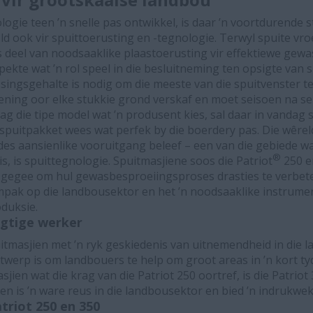
ogie teen ’n snelle pas ontwikkel, is daar ’n voortdurende
eld ook vir spuittoerusting en -tegnologie. Terwyl spuite vro
s deel van noodsaaklike plaastoerusting vir effektiewe gewa
ekte wat ’n rol speel in die besluitneming ten opsigte van s
singsgehalte is nodig om die meeste van die spuitvenster te
iening oor elke stukkie grond verskaf en moet seisoen na s
 die tipe model wat ’n produsent kies, sal daar in vandag s
 spuitpakket wees wat perfek by die boerdery pas. Die wêre
des aansienlike vooruitgang beleef – een van die gebiede wa
®
s, is spuittegnologie. Spuitmasjiene soos die Patriot
250 e
gegee om hul gewasbesproeiingsproses drasties te verbete
impak op die landbousektor en het ’n noodsaaklike instrume
duksie.
agtige werker
puitmasjien met ’n ryk geskiedenis van uitnemendheid in die la
werp is om landbouers te help om groot areas in ’n kort tyd
sjien wat die krag van die Patriot 250 oortref, is die Patriot
ien is ’n ware reus in die landbousektor en bied ’n indrukwe
triot 250 en 350