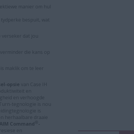
ffektiewe manier om hul
r tydperke bespuit, wat
 verseker dat jou
 verminder die kans op
is maklik om te leer
sel-opsie
van Case IH
duktiwiteit en
egheid en verhoogde
Turn-tegnologie is nou
idingtegnologie is
en herhaalbare draaie
®
AIM Command
-
resiese en