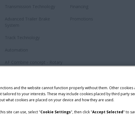
Transmission Technology
Financing
Advanced Trailer Brake
Promotions
System
Track Technology
Automation
AF Combine concept - Rotary
revolution
Baler Knotting System –
TwinePro
unctions and the website cannot function properly without them. Other cookies
ntent tailored to your interests. These may include cookies placed by third part
bout what cookies are placed on your device and how they are used.
is site can use, select "
Cookie Settings
", then click "
Accept Selected
" to s
Telematics Privacy notice
demark of CNH Industrial America LLC.