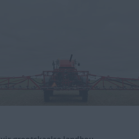
 vir grootskaalse landbou