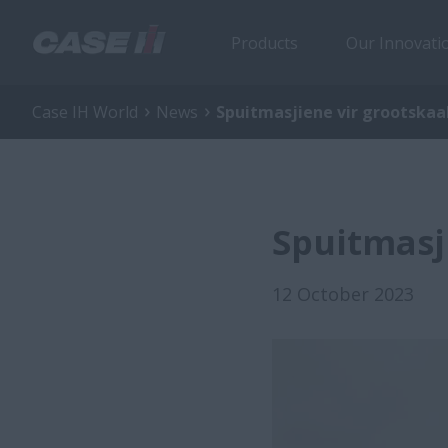
Products
Our Innovati
Case IH World
News
Spuitmasjiene vir grootskaa
Spuitmasj
12 October 2023