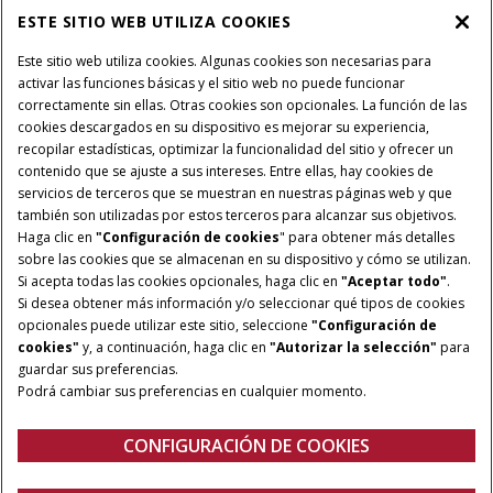
RECAMBIOS Y SERVICIOS
ESTE SITIO WEB UTILIZA COOKIES
Este sitio web utiliza cookies. Algunas cookies son necesarias para
activar las funciones básicas y el sitio web no puede funcionar
SOBRE CASE IH
correctamente sin ellas. Otras cookies son opcionales. La función de las
cookies descargados en su dispositivo es mejorar su experiencia,
recopilar estadísticas, optimizar la funcionalidad del sitio y ofrecer un
contenido que se ajuste a sus intereses. Entre ellas, hay cookies de
Términos y condiciones
Aviso de privacidad
Aviso legal
servicios de terceros que se muestran en nuestras páginas web y que
también son utilizadas por estos terceros para alcanzar sus objetivos.
Configuración de cookies
Telematics aviso de privacidad
Haga clic en
"Configuración de cookies
" para obtener más detalles
sobre las cookies que se almacenan en su dispositivo y cómo se utilizan.
© 2026 CNH Industrial America LLC. All Rights Reserved. Case IH is a
Si acepta todas las cookies opcionales, haga clic en
"Aceptar todo"
.
trademark of CNH Industrial America LLC.
Si desea obtener más información y/o seleccionar qué tipos de cookies
opcionales puede utilizar este sitio, seleccione
"Configuración de
cookies"
y, a continuación, haga clic en
"Autorizar la selección"
para
guardar sus preferencias.
Podrá cambiar sus preferencias en cualquier momento.
CONFIGURACIÓN DE COOKIES