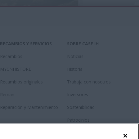
RECAMBIOS Y SERVICIOS
SOBRE CASE IH
Recambios
Noticias
MYCNHISTORE
Historia
Recambios originales
Trabaja con nosotros
Reman
Inversores
Reparación y Mantenimiento
Sostenibilidad
Patrocinios
Contácto