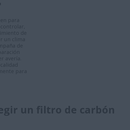
?
den para
controlar,
dimiento de
er un clima
ampaña de
paración
r avería.
 calidad
amente para
egir un filtro de carbón