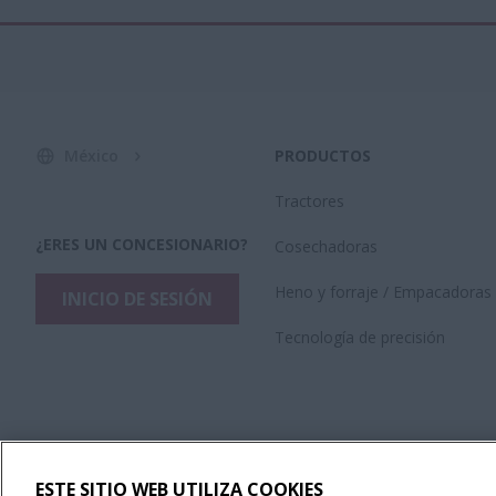
México
PRODUCTOS
Tractores
¿ERES UN CONCESIONARIO?
Cosechadoras
Heno y forraje / Empacadoras
INICIO DE SESIÓN
Tecnología de precisión
ESTE SITIO WEB UTILIZA COOKIES