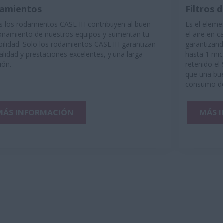
amientos
Filtros d
 los rodamientos CASE IH contribuyen al buen
Es el eleme
onamiento de nuestros equipos y aumentan tu
el aire en 
bilidad. Solo los rodamientos CASE IH garantizan
garantizand
alidad y prestaciones excelentes, y una larga
hasta 1 mic
ión.
retenido el
que una buen
consumo de
MÁS INFORMACIÓN
MÁS 