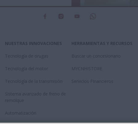
NUESTRAS INNOVACIONES
HERRAMIENTAS Y RECURSOS
Tecnología de orugas
Buscar un concesionario
Tecnología del motor
MYCNHISTORE
Tecnología de la transmisión
Servicios FInancieros
Sistema avanzado de freno de
remolque
Automatización
Revolución del rotor