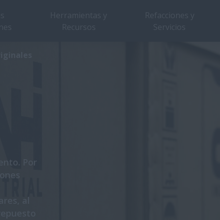
as
Herramientas y
Refacciones y
nes
Recursos
Servicios
iginales
ento. Por
iones
res, al
 repuesto