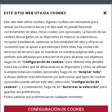
RECAMBIOS Y SERVICIOS
ESTE SITIO WEB UTILIZA COOKIES
Este sitio web utiliza cookies. Algunas cookies son necesarias para
activar las funciones básicas y el sitio web no puede funcionar
SOBRE CASE IH
correctamente sin ellas. Otras cookies son opcionales. La función de las
cookies descargados en su dispositivo es mejorar su experiencia,
recopilar estadísticas, optimizar la funcionalidad del sitio y ofrecer un
contenido que se ajuste a sus intereses. Entre ellas, hay cookies de
Términos y condiciones
Aviso de privacidad
Aviso legal
servicios de terceros que se muestran en nuestras páginas web y que
también son utilizadas por estos terceros para alcanzar sus objetivos.
Configuración de cookies
Telematics aviso de privacidad
Haga clic en
"Configuración de cookies
" para obtener más detalles
sobre las cookies que se almacenan en su dispositivo y cómo se utilizan.
© 2026 CNH Industrial America LLC. All Rights Reserved. Case IH is a
Si acepta todas las cookies opcionales, haga clic en
"Aceptar todo"
.
trademark of CNH Industrial America LLC.
Si desea obtener más información y/o seleccionar qué tipos de cookies
opcionales puede utilizar este sitio, seleccione
"Configuración de
cookies"
y, a continuación, haga clic en
"Autorizar la selección"
para
guardar sus preferencias.
Podrá cambiar sus preferencias en cualquier momento.
CONFIGURACIÓN DE COOKIES