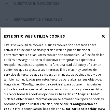
NUESTRAS INNOVACIONES
HERRAMIENTAS Y RECURSOS
RECAMBIOS Y SERVICIOS
ESTE SITIO WEB UTILIZA COOKIES
Este sitio web utiliza cookies. Algunas cookies son necesarias para
activar las funciones básicas y el sitio web no puede funcionar
SOBRE CASE IH
correctamente sin ellas. Otras cookies son opcionales. La función de las
cookies descargados en su dispositivo es mejorar su experiencia,
recopilar estadísticas, optimizar la funcionalidad del sitio y ofrecer un
contenido que se ajuste a sus intereses. Entre ellas, hay cookies de
Términos y condiciones
Aviso de privacidad
Aviso legal
servicios de terceros que se muestran en nuestras páginas web y que
también son utilizadas por estos terceros para alcanzar sus objetivos.
Configuración de cookies
Telematics aviso de privacidad
Haga clic en
"Configuración de cookies
" para obtener más detalles
sobre las cookies que se almacenan en su dispositivo y cómo se utilizan.
© 2026 CNH Industrial America LLC. All Rights Reserved. Case IH is a
Si acepta todas las cookies opcionales, haga clic en
"Aceptar todo"
.
trademark of CNH Industrial America LLC.
Si desea obtener más información y/o seleccionar qué tipos de cookies
opcionales puede utilizar este sitio, seleccione
"Configuración de
cookies"
y, a continuación, haga clic en
"Autorizar la selección"
para