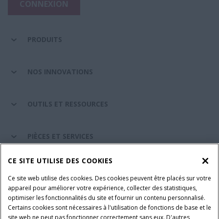
CONNEXION
PRODUITS
NOS INNOVATIONS
OUTILS ET RESSOURCES
PIÈCES ET SERVICES
CE SITE UTILISE DES COOKIES
A PROPOS DE CASE IH
Ce site web utilise des cookies. Des cookies peuvent être placés sur votre
appareil pour améliorer votre expérience, collecter des statistiques,
optimiser les fonctionnalités du site et fournir un contenu personnalisé.
Certains cookies sont nécessaires à l'utilisation de fonctions de base et le
Conditions générales d'utilisation
Avis de confidentialité
site web ne peut pas fonctionner correctement sans eux. D'autres