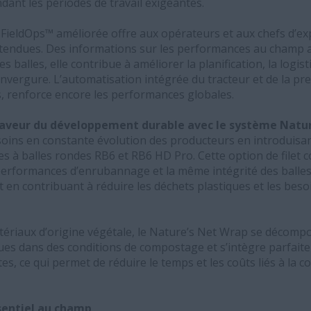
ndant les périodes de travail exigeantes.
 FieldOps™ améliorée offre aux opérateurs et aux chefs d’exp
endues. Des informations sur les performances au champ au 
 balles, elle contribue à améliorer la planification, la logist
vergure. L’automatisation intégrée du tracteur et de la pre
, renforce encore les performances globales.
faveur du développement durable avec le système Natu
oins en constante évolution des producteurs en introduisan
s à balles rondes RB6 et RB6 HD Pro. Cette option de filet
erformances d’enrubannage et la même intégrité des balles q
ut en contribuant à réduire les déchets plastiques et les bes
atériaux d’origine végétale, le Nature’s Net Wrap se décomp
ues dans des conditions de compostage et s’intègre parfait
, ce qui permet de réduire le temps et les coûts liés à la col
ssentiel au champ