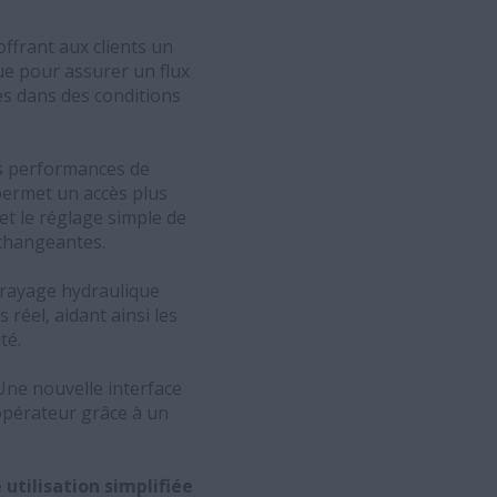
offrant aux clients un
ue pour assurer un flux
es dans des conditions
es performances de
 permet un accès plus
et le réglage simple de
 changeantes.
brayage hydraulique
réel, aidant ainsi les
té.
Une nouvelle interface
'opérateur grâce à un
utilisation simplifiée