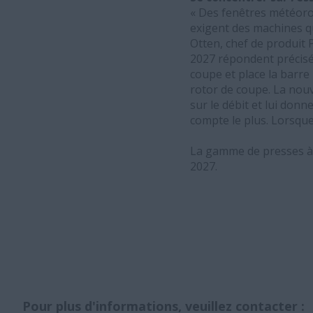
« Des fenêtres météorol
exigent des machines qu
Otten, chef de produit 
2027 répondent précisém
coupe et place la barr
rotor de coupe. La nouv
sur le débit et lui don
compte le plus. Lorsque 
La gamme de presses à b
2027.
Pour plus d'informations, veuillez contacter :