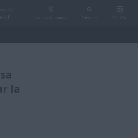
pos de
e IH
Concessionnaires
Chercher
FieldOps
 sa
r la