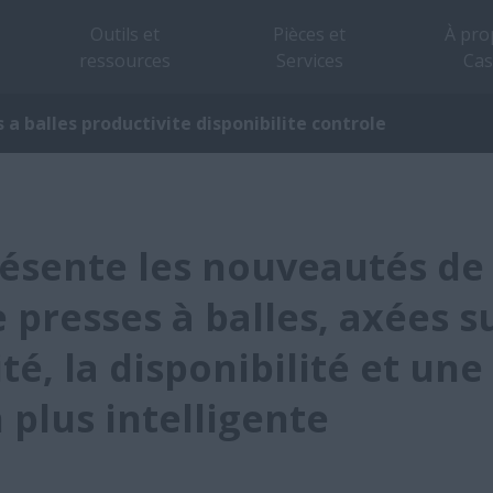
Outils et
Pièces et
À pro
ressources
Services
Cas
 a balles productivite disponibilite controle
résente les nouveautés de
presses à balles, axées su
té, la disponibilité et une
n plus intelligente