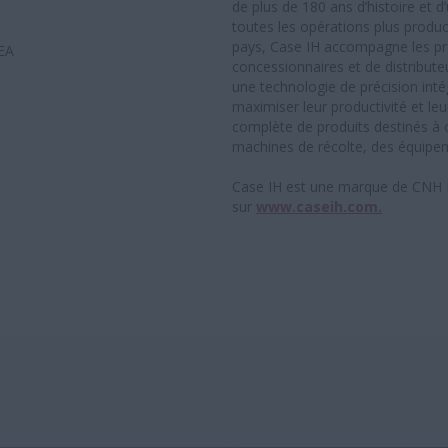
de plus de 180 ans d’histoire et
toutes les opérations plus produc
pays, Case IH accompagne les pr
EA
concessionnaires et de distribut
une technologie de précision intég
maximiser leur productivité et l
complète de produits destinés à 
machines de récolte, des équipe
Case IH est une marque de CNH In
sur
www.caseih.com.