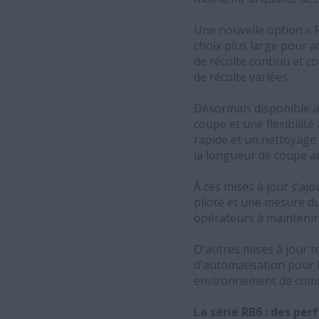
Une nouvelle option « R
choix plus large pour a
de récolte continu et c
de récolte variées.
Désormais disponible av
coupe et une flexibilité
rapide et un nettoyage p
la longueur de coupe a
À ces mises à jour s’a
piloté et une mesure du
opérateurs à maintenir 
D'autres mises à jour t
d'automatisation pour le
environnement de comm
La série RB6 : des pe