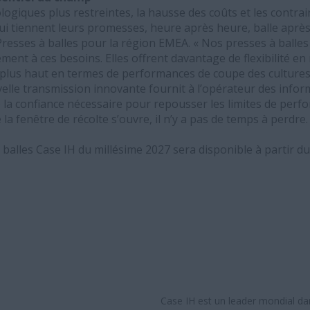
ogiques plus restreintes, la hausse des coûts et les contra
i tiennent leurs promesses, heure après heure, balle après
Presses à balles pour la région EMEA. « Nos presses à balles
ent à ces besoins. Elles offrent davantage de flexibilité e
e plus haut en termes de performances de coupe des culture
elle transmission innovante fournit à l’opérateur des info
ne la confiance nécessaire pour repousser les limites de perf
la fenêtre de récolte s’ouvre, il n’y a pas de temps à perdre.
alles Case IH du millésime 2027 sera disponible à partir du
Case IH est un leader mondial da