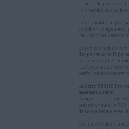
La série de presses à ba
l’uniformité des balles et
Une chambre de pressag
conditions exigeantes, 
réduisant les besoins d
Les améliorations techno
d’expérience de l’opéra
la presse, prêt à l’empl
l’utilisation. Le systèm
performances constante
La série RB6 HD Pro : 
opérationnelle
Conçue comme une solut
entrepreneurs, la RB6 H
de rendement élevés, à a
Des améliorations mécani