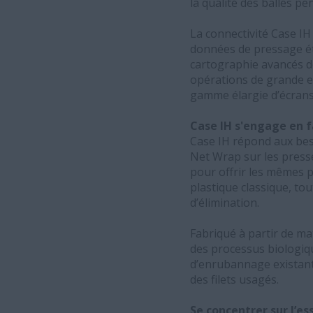
la qualité des balles pe
La connectivité Case IH
données de pressage ét
cartographie avancés des
opérations de grande en
gamme élargie d’écrans
Case IH s'engage en 
Case IH répond aux bes
Net Wrap sur les presse
pour offrir les mêmes p
plastique classique, to
d’élimination.
Fabriqué à partir de m
des processus biologiq
d’enrubannage existantes
des filets usagés.
Se concentrer sur l’e