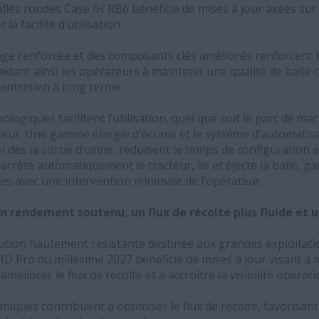
lles rondes Case IH RB6 bénéficie de mises à jour axées sur l
 la facilité d’utilisation.
e renforcée et des composants clés améliorés renforcent 
aidant ainsi les opérateurs à maintenir une qualité de balle 
’entretien à long terme.
logiques facilitent l’utilisation, quel que soit le parc de ma
teur. Une gamme élargie d’écrans et le système d’automatisa
oi dès la sortie d’usine, réduisent le temps de configuration e
e arrête automatiquement le tracteur, lie et éjecte la balle, g
s avec une intervention minimale de l’opérateur.
un rendement soutenu, un flux de récolte plus fluide et u
ion hautement résistante destinée aux grandes exploitatio
D Pro du millésime 2027 bénéficie de mises à jour visant à 
méliorer le flux de récolte et à accroître la visibilité opérati
ques contribuent à optimiser le flux de récolte, favorisant a