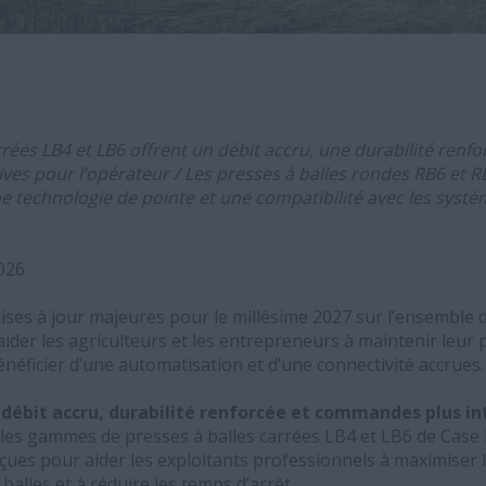
rrées LB4 et LB6 offrent un débit accru, une durabilité renfo
es pour l’opérateur / Les presses à balles rondes RB6 et R
e technologie de pointe et une compatibilité avec les sys
2026
ises à jour majeures pour le millésime 2027 sur l’ensemble
’aider les agriculteurs et les entrepreneurs à maintenir leur 
énéficier d’une automatisation et d’une connectivité accrues.
: débit accru, durabilité renforcée et commandes plus in
 les gammes de presses à balles carrées LB4 et LB6 de Case 
nçues pour aider les exploitants professionnels à maximiser l
 balles et à réduire les temps d’arrêt.