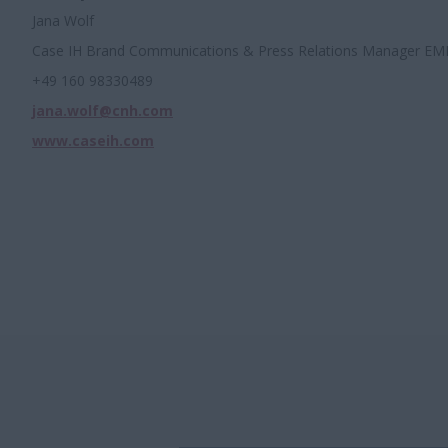
Jana Wolf
Case IH Brand Communications & Press Relations Manager EM
+49 160 98330489
jana.wolf@cnh.com
www.caseih.com