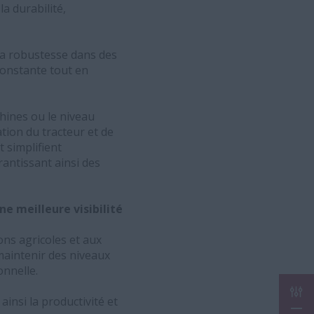
a durabilité,
la robustesse dans des
constante tout en
chines ou le niveau
tion du tracteur et de
t simplifient
arantissant ainsi des
ne meilleure visibilité
ns agricoles et aux
maintenir des niveaux
onnelle.
CON
insi la productivité et