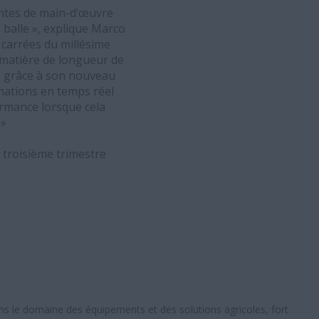
intes de main-d’œuvre
 balle », explique Marco
 carrées du millésime
n matière de longueur de
s grâce à son nouveau
rmations en temps réel
ormance lorsque cela
 »
 troisième trimestre
ns le domaine des équipements et des solutions agricoles, fort