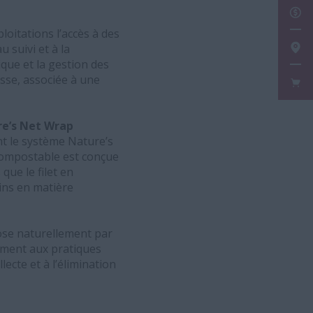
DEM
loitations l’accès à des
suivi et à la
TRO
ique et la gestion des
sse, associée à une
FAN
re’s Net Wrap
t le système Nature’s
 compostable est conçue
ue le filet en
oins en matière
ose naturellement par
ement aux pratiques
lecte et à l’élimination