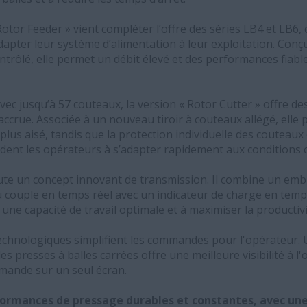
otor Feeder » vient compléter l’offre des séries LB4 et LB6, 
dapter leur système d’alimentation à leur exploitation. Conç
ontrôlé, elle permet un débit élevé et des performances fiabl
ec jusqu’à 57 couteaux, la version « Rotor Cutter » offre d
 accrue. Associée à un nouveau tiroir à couteaux allégé, elle
lus aisé, tandis que la protection individuelle des couteaux 
ident les opérateurs à s’adapter rapidement aux conditions
joute un concept innovant de transmission. Il combine un em
 couple en temps réel avec un indicateur de charge en temps 
une capacité de travail optimale et à maximiser la productivi
echnologiques simplifient les commandes pour l'opérateur. 
s presses à balles carrées offre une meilleure visibilité à l
ande sur un seul écran.
rformances de pressage durables et constantes, avec une 