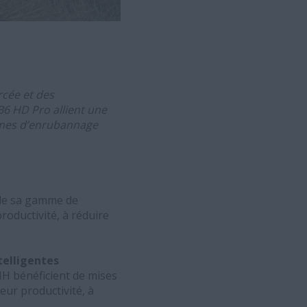
rcée et des
B6 HD Pro allient une
tèmes d’enrubannage
 de sa gamme de
productivité, à réduire
telligentes
IH bénéficient de mises
eur productivité, à