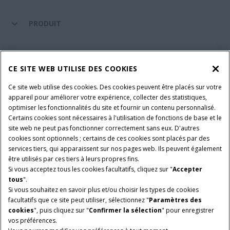
PRODUIT
ENTRETIEN ET ASSISTANCE
CE SITE WEB UTILISE DES COOKIES
Ce site web utilise des cookies. Des cookies peuvent être placés sur votre
SUIVEZ-NOUS
appareil pour améliorer votre expérience, collecter des statistiques,
optimiser les fonctionnalités du site et fournir un contenu personnalisé.
Certains cookies sont nécessaires à l'utilisation de fonctions de base et le
site web ne peut pas fonctionner correctement sans eux. D'autres
PARAMÈTRES ET PLUS D'INFORMATIONS
Avis juridiques
cookies sont optionnels ; certains de ces cookies sont placés par des
services tiers, qui apparaissent sur nos pages web. Ils peuvent également
Avis de confidentialité
Conditions contractuelles
être utilisés par ces tiers à leurs propres fins.
Si vous acceptez tous les cookies facultatifs, cliquez sur "
Accepter
© 2026 CNH Industrial America LLC. All Rights Reserved. Case IH is a
tous
".
trademark of CNH Industrial America LLC.
Si vous souhaitez en savoir plus et/ou choisir les types de cookies
facultatifs que ce site peut utiliser, sélectionnez "
Paramètres des
cookies
", puis cliquez sur "
Confirmer la sélection
" pour enregistrer
vos préférences.