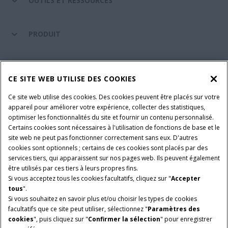
OUTILS ET RESSOURCES
PRODUIT
ENTRETIEN ET ASSISTANCE
CE SITE WEB UTILISE DES COOKIES
Ce site web utilise des cookies. Des cookies peuvent être placés sur votre
SUIVEZ-NOUS
appareil pour améliorer votre expérience, collecter des statistiques,
optimiser les fonctionnalités du site et fournir un contenu personnalisé.
Certains cookies sont nécessaires à l'utilisation de fonctions de base et le
site web ne peut pas fonctionner correctement sans eux. D'autres
PARAMÈTRES ET PLUS D'INFORMATIONS
Avis juridiques
cookies sont optionnels ; certains de ces cookies sont placés par des
services tiers, qui apparaissent sur nos pages web. Ils peuvent également
Avis de confidentialité
Conditions contractuelles
être utilisés par ces tiers à leurs propres fins.
Si vous acceptez tous les cookies facultatifs, cliquez sur "
Accepter
© 2026 CNH Industrial America LLC. All Rights Reserved. Case IH is a
tous
".
trademark of CNH Industrial America LLC.
Si vous souhaitez en savoir plus et/ou choisir les types de cookies
facultatifs que ce site peut utiliser, sélectionnez "
Paramètres des
cookies
", puis cliquez sur "
Confirmer la sélection
" pour enregistrer