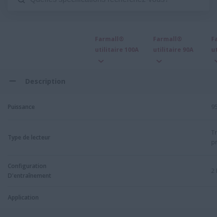
Farmall®
Farmall®
F
utilitaire 100A
utilitaire 90A
ut
Description
Puissance
9
Tr
Type de lecteur
p
Configuration
2
D'entraînement
Application