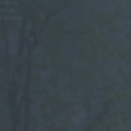
l de la
lité en
ns ajouter