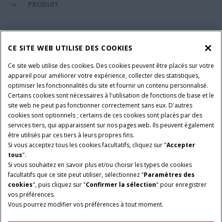
PRODUIT
ENTRETIEN ET ASSISTANCE
CE SITE WEB UTILISE DES COOKIES
Ce site web utilise des cookies. Des cookies peuvent être placés sur votre
SUIVEZ-NOUS
appareil pour améliorer votre expérience, collecter des statistiques,
optimiser les fonctionnalités du site et fournir un contenu personnalisé.
Certains cookies sont nécessaires à l'utilisation de fonctions de base et le
site web ne peut pas fonctionner correctement sans eux. D'autres
PARAMÈTRES ET PLUS D'INFORMATIONS
Avis juridiques
cookies sont optionnels ; certains de ces cookies sont placés par des
services tiers, qui apparaissent sur nos pages web. Ils peuvent également
Avis de confidentialité
Conditions contractuelles
être utilisés par ces tiers à leurs propres fins.
Si vous acceptez tous les cookies facultatifs, cliquez sur "
Accepter
© 2026 CNH Industrial America LLC. All Rights Reserved. Case IH is a
tous
".
trademark of CNH Industrial America LLC.
Si vous souhaitez en savoir plus et/ou choisir les types de cookies
facultatifs que ce site peut utiliser, sélectionnez "
Paramètres des
cookies
", puis cliquez sur "
Confirmer la sélection
" pour enregistrer
vos préférences.
Vous pourrez modifier vos préférences à tout moment.