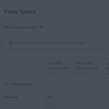
View Specs
Développer tout
Farmall®
Farmall®
F
utilitaire 95A
utilitaire 90A
ut
Description
Puissance
95