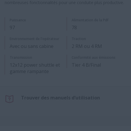
nombreuses fonctionnalités pour une conduite plus productive.
Puissance
Alimentation de la PdF
97
78
​Environnement de l'opérateur
Traction
Avec ou sans cabine
2 RM ou 4 RM
Transmiss​ion
Conformité aux émissions
12x12 power shuttle et
Tier 4 B/Final
gamme rampante
Trouver des manuels d’utilisation