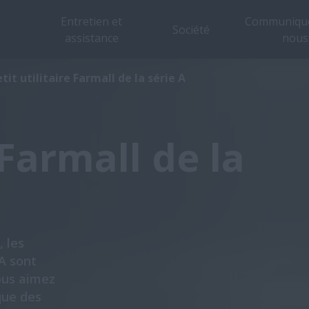
Entretien et
Communique
Société
assistance
nous
Aperçu
Caractéristiques
Modèles
tit utilitaire Farmall de la série A
 Farmall de la
, les
 A sont
vous aimez
que des