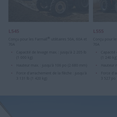
L545
L555
®
Conçu pour les Farmall
utilitaires 50A, 60A et
Conçu pour le
70A
70A
Capacité de levage max. : jusqu'à 2 205 lb
Capacité 
(1 000 kg)
(1 240 kg
Hauteur max. : jusqu'à 106 po (2 680 mm)
Hauteur m
Force d'arrachement de la flèche : jusqu'à
Force d'a
3 131 lb (1 420 kg)
3 527 po 