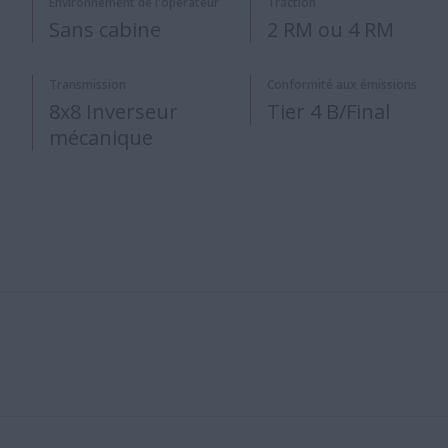
Environnement de l'opérateur
Traction
Sans cabine
2 RM ou 4 RM
Transmission
Conformité aux émissions
8x8 Inverseur
Tier 4 B/Final
mécanique