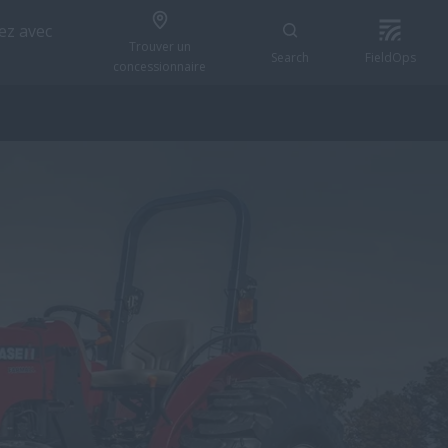
z avec
Trouver un
Search
FieldOps
concessionnaire