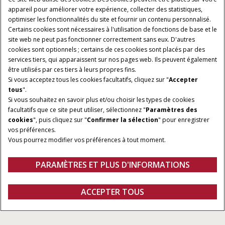
appareil pour améliorer votre expérience, collecter des statistiques,
optimiser les fonctionnalités du site et fournir un contenu personnalisé.
Certains cookies sont nécessaires à l'utilisation de fonctions de base et le
site web ne peut pas fonctionner correctement sans eux. D'autres
cookies sont optionnels ; certains de ces cookies sont placés par des
services tiers, qui apparaissent sur nos pages web. Ils peuvent également
être utilisés par ces tiers à leurs propres fins.
Si vous acceptez tous les cookies facultatifs, cliquez sur "
Accepter
tous
".
Si vous souhaitez en savoir plus et/ou choisir les types de cookies
facultatifs que ce site peut utiliser, sélectionnez "
Paramètres des
PUISSANCE
TRANSMISSION
cookies
", puis cliquez sur "
Confirmer la sélection
" pour enregistrer
200 à 405 CH
PowerDrive et CVXDrive
vos préférences.
Vous pourrez modifier vos préférences à tout moment.
MOTEUR FPT
CAPACITÉ HYDRAULIQUE
6,7/8,7 L
Jusqu'à 86 gal/min
PARAMÈTRES ET PLUS D'INFORMATIONS
ACCEPTER TOUS