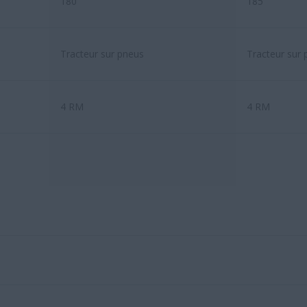
180
185
Tracteur sur pneus
Tracteur sur
4 RM
4 RM