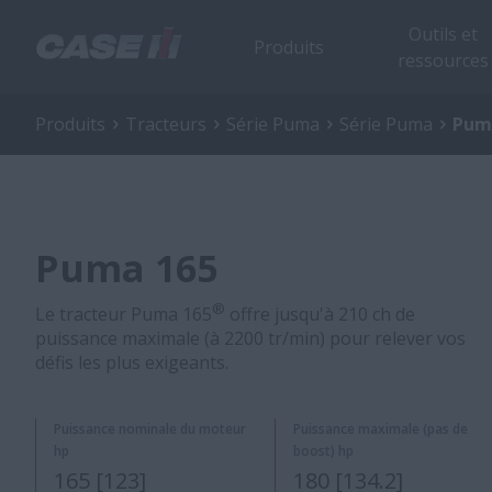
Outils et
Produits
ressources
Produits
Tracteurs
Série Puma
Série Puma
Pum
Puma 165
®
Le tracteur Puma 165
offre jusqu'à 210 ch de
puissance maximale (à 2200 tr/min) pour relever vos
défis les plus exigeants.
Puissance nominale du moteur
Puissance maximale (pas de
hp
boost) hp
165 [123]
180 [134.2]