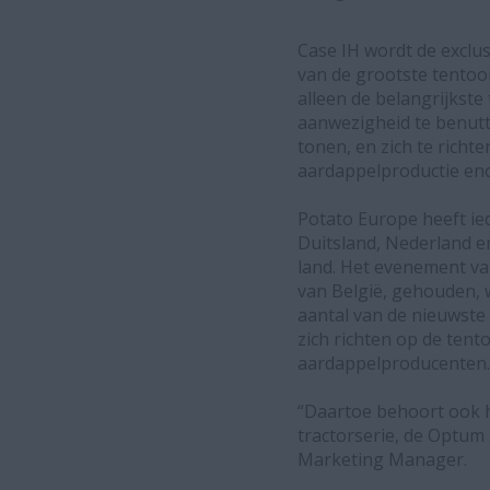
Case IH wordt de exclu
van de grootste tentoo
alleen de belangrijkst
aanwezigheid te benutt
tonen, en zich te richte
aardappelproductie en
Potato Europe heeft ied
Duitsland, Nederland en
land. Het evenement va
van België, gehouden, 
aantal van de nieuwste
zich richten op de tent
aardappelproducenten.
“Daartoe behoort ook 
tractorserie, de Optum
Marketing Manager.