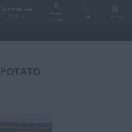
De wereld van
Dealer
Case IH
Zoek
FieldOps
zoeken
 POTATO