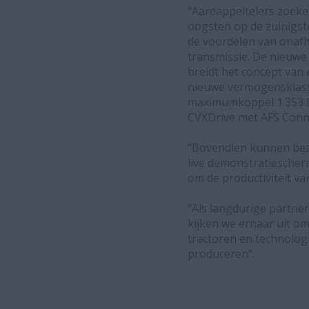
“Aardappeltelers zoek
oogsten op de zuinigst
de voordelen van onafh
transmissie. De nieuwe
breidt het concept va
nieuwe vermogensklasse
maximumkoppel 1.353 N
CVXDrive met AFS Conne
“Bovendien kunnen bezo
live demonstratiescher
om de productiviteit v
“Als langdurige partne
kijken we ernaar uit o
tractoren en technolog
produceren”.