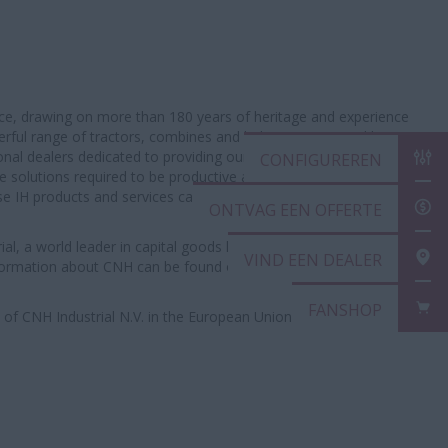
oice, drawing on more than 180 years of heritage and experience
werful range of tractors, combines and balers is supported by a
onal dealers dedicated to providing our customers with the
CONF
solutions required to be productive and effective in the 21st
e IH products and services can be found online at
ONTV
ial, a world leader in capital goods listed on the New York Stock
VIND 
ormation about CNH can be found online at
FANS
 of CNH Industrial N.V. in the European Union and other