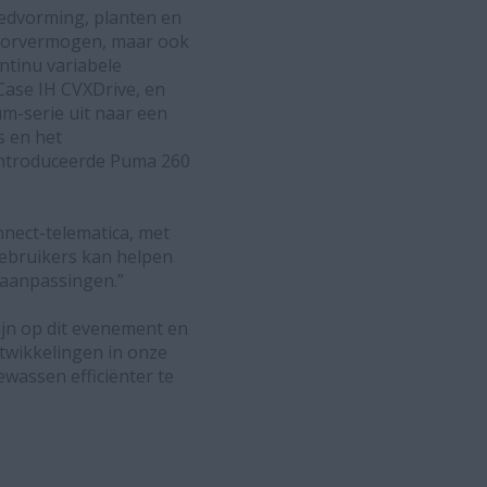
edvorming, planten en
motorvermogen, maar ook
ntinu variabele
Case IH CVXDrive, en
m-serie uit naar een
s en het
ïntroduceerde Puma 260
nect-telematica, met
ebruikers kan helpen
 aanpassingen.”
ijn op dit evenement en
twikkelingen in onze
wassen efficiënter te