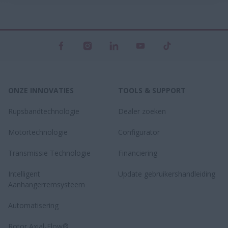
ONZE INNOVATIES
TOOLS & SUPPORT
Rupsbandtechnologie
Dealer zoeken
Motortechnologie
Configurator
Transmissie Technologie
Financiering
Intelligent
Update gebruikershandleiding
Aanhangerremsysteem
Automatisering
Rotor Axial-Flow®