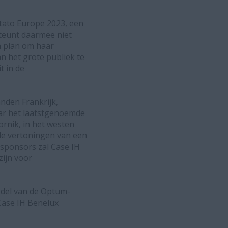
otato Europe 2023, een
steunt daarmee niet
n plan om haar
n het grote publiek te
t in de
nden Frankrijk,
aar het laatstgenoemde
rnik, in het westen
de vertoningen van een
dsponsors zal Case IH
zijn voor
odel van de Optum-
Case IH Benelux