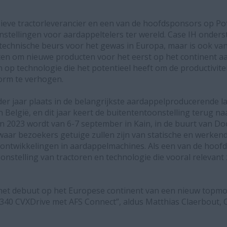
sieve tractorleverancier en een van de hoofdsponsors op P
nstellingen voor aardappeltelers ter wereld. Case IH onder
e technische beurs voor het gewas in Europa, maar is ook va
en om nieuwe producten voor het eerst op het continent aa
n op technologie die het potentieel heeft om de productivitei
orm te verhogen.
er jaar plaats in de belangrijkste aardappelproducerende la
 België, en dit jaar keert de buitententoonstelling terug n
n 2023 wordt van 6-7 september in Kain, in de buurt van Doo
waar bezoekers getuige zullen zijn van statische en werken
 ontwikkelingen in aardappelmachines. Als een van de hoof
oonstelling van tractoren en technologie die vooral relevant 
het debuut op het Europese continent van een nieuw topm
 340 CVXDrive met AFS Connect”, aldus Matthias Claerbout, 