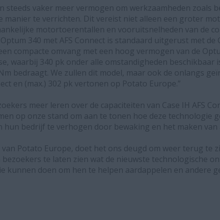
en steeds vaker meer vermogen om werkzaamheden zoals b
e manier te verrichten. Dit vereist niet alleen een groter 
ankelijke motortoerentallen en vooruitsnelheden van de co
 Optum 340 met AFS Connect is standaard uitgerust met de 
n een compacte omvang met een hoog vermogen van de Optu
, waarbij 340 pk onder alle omstandigheden beschikbaar i
m bedraagt. We zullen dit model, maar ook de onlangs ge
ct en (max.) 302 pk vertonen op Potato Europe.”
ekers meer leren over de capaciteiten van Case IH AFS Con
men op onze stand om aan te tonen hoe deze technologie g
an hun bedrijf te verhogen door bewaking en het maken van
r van Potato Europe, doet het ons deugd om weer terug te z
m bezoekers te laten zien wat de nieuwste technologische on
ie kunnen doen om hen te helpen aardappelen en andere ge