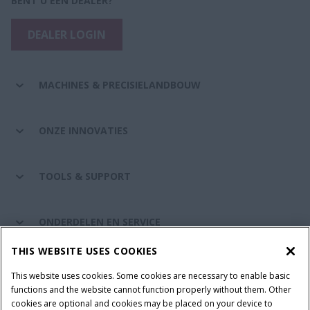
BENT U EEN DEALER?
DEALER LOGIN
MACHINES & PRECISIELANDBOUW
ONZE INNOVATIES
TOOLS & SUPPORT
ONDERDELEN EN SERVICE
THIS WEBSITE USES COOKIES
DE WERELD VAN CASE IH
This website uses cookies. Some cookies are necessary to enable basic
functions and the website cannot function properly without them. Other
cookies are optional and cookies may be placed on your device to