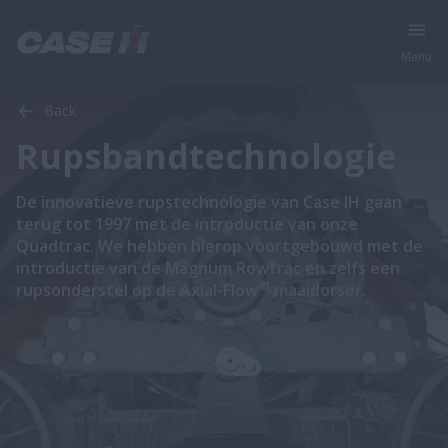
Menu
Back
Rupsbandtechnologie
​​​​​​​​​​​​​De innovatieve rupstechnologie van Case IH gaan
terug tot 1997 met de introductie van onze
Quadtrac. We hebben hierop voortgebouwd met de
introductie van de Magnum Rowtrac en zelfs een
®
rupsonderstel op de Axial-Flow
​ maaidorser.​​