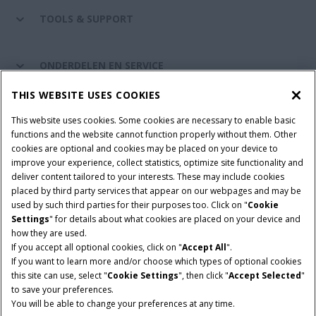
TOOLS & SUPPORT
ONDERDELEN EN SERVICE
THIS WEBSITE USES COOKIES
DE WERELD VAN CASE IH
This website uses cookies. Some cookies are necessary to enable basic
functions and the website cannot function properly without them. Other
cookies are optional and cookies may be placed on your device to
improve your experience, collect statistics, optimize site functionality and
Gebruiksvoorwaarden
Privacy Policy
Impressum
deliver content tailored to your interests. These may include cookies
placed by third party services that appear on our webpages and may be
Cookie Settings
Telematics privacyverklaring
used by such third parties for their purposes too. Click on "
Cookie
Settings
" for details about what cookies are placed on your device and
© 2026 CNH Industrial America LLC. All Rights Reserved. Case IH is a
how they are used.
trademark of CNH Industrial America LLC.
If you accept all optional cookies, click on "
Accept All
".
If you want to learn more and/or choose which types of optional cookies
this site can use, select "
Cookie Settings
", then click "
Accept Selected
"
to save your preferences.
You will be able to change your preferences at any time.