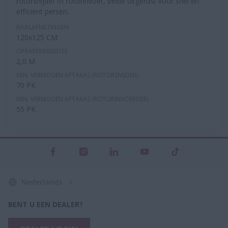
rotorsnijder of rotorinvoer, beide uitgerust voor snel en
efficiënt persen.
BAALAFMETINGEN
120x125 CM
OPRAPERBREEDTE
2,0 M
MIN. VERMOGEN AFTAKAS (ROTORSNIJDER)
70 PK
MIN. VERMOGEN AFTAKAS (ROTORINVOERDER)
55 PK
Nederlands
BENT U EEN DEALER?