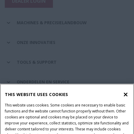
DEALER LOGIN
MACHINES & PRECISIELANDBOUW
ONZE INNOVATIES
TOOLS & SUPPORT
ONDERDELEN EN SERVICE
THIS WEBSITE USES COOKIES
DE WERELD VAN CASE IH
This website uses cookies. Some cookies are necessary to enable basic
functions and the website cannot function properly without them. Other
cookies are optional and cookies may be placed on your device to
improve your experience, collect statistics, optimize site functionality and
Gebruiksvoorwaarden
Privacy Policy
Impressum
deliver content tailored to your interests. These may include cookies