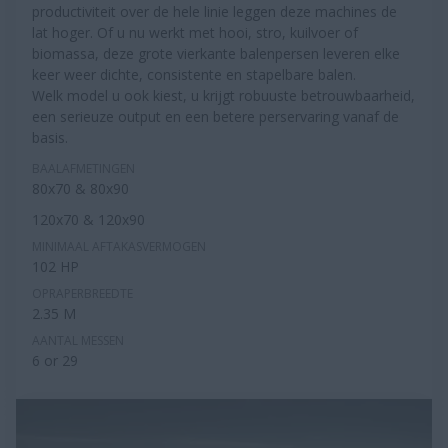
productiviteit over de hele linie leggen deze machines de
lat hoger. Of u nu werkt met hooi, stro, kuilvoer of
biomassa, deze grote vierkante balenpersen leveren elke
keer weer dichte, consistente en stapelbare balen.
Welk model u ook kiest, u krijgt robuuste betrouwbaarheid,
een serieuze output en een betere perservaring vanaf de
basis.
BAALAFMETINGEN
80x70 & 80x90
120x70 & 120x90
MINIMAAL AFTAKASVERMOGEN
102 HP
OPRAPERBREEDTE
2.35 M
AANTAL MESSEN
6 or 29