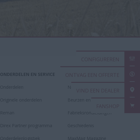
CONFIGUREREN
ONDERDELEN EN SERVICE
DE WERELD VAN CASE IH
ONTVAG EEN OFFERTE
Onderdelen
Nieuws
VIND EEN DEALER
Originele onderdelen
Beurzen en evenementen
FANSHOP
Reman
Fabrieksrondleidingen
Direx Partner programma
Geschiedenis
Onderdelenlogistiek
MaxMag Magazine