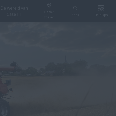
De wereld van
Dealer
Case IH
Zoek
FieldOps
zoeken