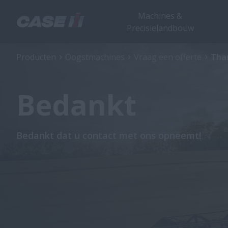
Machines &
Precisielandbouw
Producten
Oogstmachines
Vraag een offerte
Tha
Bedankt
Bedankt dat u contact met ons opneemt!