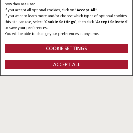
how they are used.
If you accept all optional cookies, click on "
Accept All
".
If you want to learn more and/or choose which types of optional cookies
this site can use, select "
Cookie Settings
", then click "
Accept Selected
"
to save your preferences.
You will be able to change your preferences at any time.
COOKIE SETTINGS
Overzicht
Features
Brochures
VRAAG EEN
ACCEPT ALL
Farmall C
DEMO AAN
Configureren
Ontvag een offerte
Vind een dealer
Fanshop