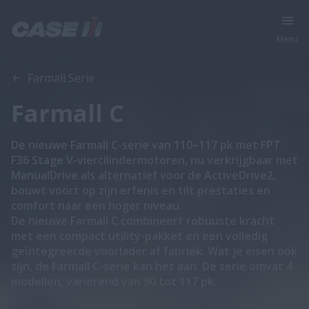
Menu
Overzicht
Features
Brochures
Farmall Serie
Farmall C
De nieuwe Farmall C-serie van 110–117 pk met FPT
F36 Stage V-viercilindermotoren, nu verkrijgbaar met
ManualDrive als alternatief voor de ActiveDrive2,
bouwt voort op zijn erfenis en tilt prestaties en
comfort naar een hoger niveau.
De nieuwe Farmall C combineert robuuste kracht
met een compact utility-pakket en een volledig
geïntegreerde voorlader af fabriek. Wat je eisen ook
zijn, de Farmall C-serie kan het aan. De serie omvat 4
modellen, variërend van 90 tot 117 pk.