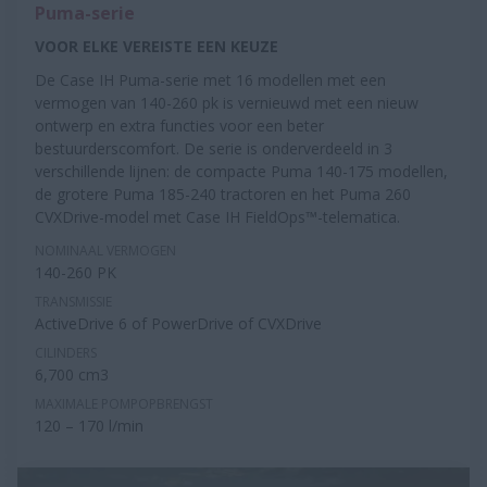
Puma-serie
VOOR ELKE VEREISTE EEN KEUZE
De Case IH Puma-serie met 16 modellen met een
vermogen van 140-260 pk is vernieuwd met een nieuw
ontwerp en extra functies voor een beter
bestuurderscomfort. De serie is onderverdeeld in 3
verschillende lijnen: de compacte Puma 140-175 modellen,
de grotere Puma 185-240 tractoren en het Puma 260
CVXDrive-model met Case IH FieldOps™-telematica.
NOMINAAL VERMOGEN
140-260 PK
TRANSMISSIE
ActiveDrive 6 of PowerDrive of CVXDrive
CILINDERS
6,700 cm3
MAXIMALE POMPOPBRENGST
120 – 170 l/min