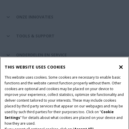
ONZE INNOVATIES
TOOLS & SUPPORT
ONDERDELEN EN SERVICE
THIS WEBSITE USES COOKIES
DE WERELD VAN CASE IH
This website uses cookies. Some cookies are necessary to enable basic
functions and the website cannot function properly without them. Other
cookies are optional and cookies may be placed on your device to
improve your experience, collect statistics, optimize site functionality and
Gebruiksvoorwaarden
Privacy Policy
Impressum
deliver content tailored to your interests. These may include cookies
placed by third party services that appear on our webpages and may be
Cookie Settings
Telematics privacyverklaring
used by such third parties for their purposes too. Click on "
Cookie
Settings
" for details about what cookies are placed on your device and
© 2026 CNH Industrial America LLC. All Rights Reserved. Case IH is a
how they are used.
trademark of CNH Industrial America LLC.