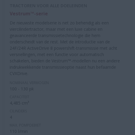
TRACTOREN VOOR ALLE DOELEINDEN
Vestrum™-serie
De nieuwste modelserie is net zo behendig als een
viercilindertractor, maar met een luxe cabine en
geavanceerde transmissietechnologie die hem
onderscheidt van de rest. Met de introductie van de
24F/24R ActiveDrive 8 powershift-transmissie met acht
versnellingen, met een functie voor automatisch
schakelen, bieden de Vestrum™-modellen nu een andere
indrukwekkende transmissieoptie naast hun befaamde
CVXDrive.
NOMINAAL VERMOGEN
100 - 130 pk
CAPACITEIT
4,485 cm³
CILINDERS
4
MAX. POMPDEBIET
110 l/min