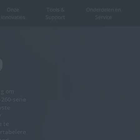
Onze
Tools &
Onderdelen en
innovaties
Support
Service
Overzicht
Recensies
Features
Brochures
0
ig om
-260-serie
wste
w
n te
ortabelere