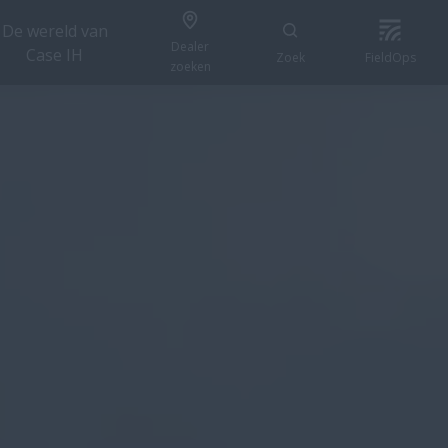
De wereld van
Dealer
Case IH
Zoek
FieldOps
zoeken
CONFIGUREREN