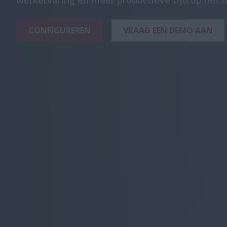
werkervaring en meer productieve tijd op het l
CONFIGUREREN
VRAAG EEN DEMO AAN