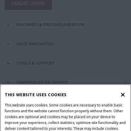
DEALER LOGIN
MACHINES & PRECISIELANDBOUW
ONZE INNOVATIES
TOOLS & SUPPORT
ONDERDELEN EN SERVICE
THIS WEBSITE USES COOKIES
DE WERELD VAN CASE IH
This website uses cookies. Some cookies are necessary to enable basic
functions and the website cannot function properly without them. Other
cookies are optional and cookies may be placed on your device to
improve your experience, collect statistics, optimize site functionality and
Gebruiksvoorwaarden
Privacy Policy
Impressum
deliver content tailored to your interests. These may include cookies