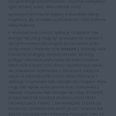
bez uprzedniego poinformowania i uzyskania niezbędnych
zgód od takiej osoby, właściciela lub osoby
sprawującej kontrolę lub będącej w posiadaniu takiego
urządzenia, aby umożliwić użytkownikowi i CNHI śledzenie
takiej lokalizacji.
6.
Materiały osób trzecich
. Aplikacja, Urządzenie Bale
Manager lub Usługi mogą być powiązane lub używane z
oprogramowaniem lub usługami dostarczanymi przez
osoby trzecie ("Materiały osób
trzecich
"). Materiały osób
trzecich nie podlegają niniejszej Umowie, ale mogą
podlegać warunkom użytkowania lub innym umowom
takich osób trzecich. CNHI dołoży uzasadnionych starań,
aby powiadomić użytkownika o zdarzeniach mających
wpływ na Materiały osób trzecich, które CNHI łączy z
Aplikacją, Urządzeniem Bale Manager lub Usługami i które
mogą mieć wpływ na korzystanie przez użytkownika z
Aplikacji, Urządzenia Bale Manager lub Usług. JEDNAKŻE,
W NAJSZERSZYM ZAKRESIE DOZWOLONYM PRZEZ
OBOWIĄZUJĄCE PRAWO, CNHI WYRAŹNIE ZRZEKA SIĘ
WSZELKIEJ ODPOWIEDZIALNOŚCI (A UŻYTKOWNIK NIE
BĘDZIE POCIĄGAŁ ANI PRÓBOWAŁ POCIĄGAĆ CNHI DO