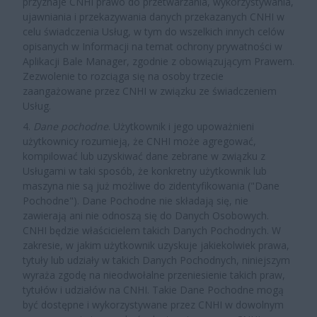
przyznaje CNHI prawo do przetwarzania, wykorzystywania,
ujawniania i przekazywania danych przekazanych CNHI w
celu świadczenia Usług, w tym do wszelkich innych celów
opisanych w Informacji na temat ochrony prywatności w
Aplikacji Bale Manager, zgodnie z obowiązującym Prawem.
Zezwolenie to rozciąga się na osoby trzecie
zaangażowane przez CNHI w związku ze świadczeniem
Usług.
4.
Dane pochodne
. Użytkownik i jego upoważnieni
użytkownicy rozumieją, że CNHI może agregować,
kompilować lub uzyskiwać dane zebrane w związku z
Usługami w taki sposób, że konkretny użytkownik lub
maszyna nie są już możliwe do zidentyfikowania ("Dane
Pochodne
"). Dane Pochodne nie składają się, nie
zawierają ani nie odnoszą się do Danych Osobowych.
CNHI będzie właścicielem takich Danych Pochodnych. W
zakresie, w jakim użytkownik uzyskuje jakiekolwiek prawa,
tytuły lub udziały w takich Danych Pochodnych, niniejszym
wyraża zgodę na nieodwołalne przeniesienie takich praw,
tytułów i udziałów na CNHI. Takie Dane Pochodne mogą
być dostępne i wykorzystywane przez CNHI w dowolnym