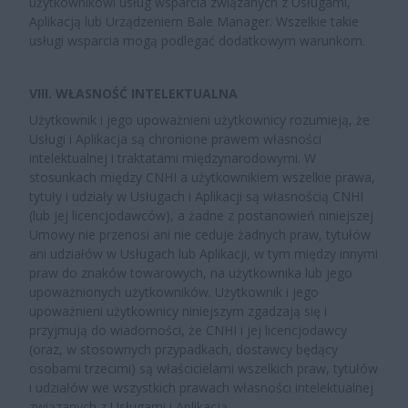
użytkownikowi usług wsparcia związanych z Usługami,
Aplikacją lub Urządzeniem Bale Manager. Wszelkie takie
usługi wsparcia mogą podlegać dodatkowym warunkom.
VIII. WŁASNOŚĆ INTELEKTUALNA
Użytkownik i jego upoważnieni użytkownicy rozumieją, że
Usługi i Aplikacja są chronione prawem własności
intelektualnej i traktatami międzynarodowymi. W
stosunkach między CNHI a użytkownikiem wszelkie prawa,
tytuły i udziały w Usługach i Aplikacji są własnością CNHI
(lub jej licencjodawców), a żadne z postanowień niniejszej
Umowy nie przenosi ani nie ceduje żadnych praw, tytułów
ani udziałów w Usługach lub Aplikacji, w tym między innymi
praw do znaków towarowych, na użytkownika lub jego
upoważnionych użytkowników. Użytkownik i jego
upoważnieni użytkownicy niniejszym zgadzają się i
przyjmują do wiadomości, że CNHI i jej licencjodawcy
(oraz, w stosownych przypadkach, dostawcy będący
osobami trzecimi) są właścicielami wszelkich praw, tytułów
i udziałów we wszystkich prawach własności intelektualnej
związanych z Usługami i Aplikacją.