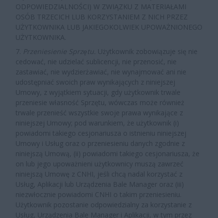
ODPOWIEDZIALNOŚCI) W ZWIĄZKU Z MATERIAŁAMI
OSÓB TRZECICH LUB KORZYSTANIEM Z NICH PRZEZ
UŻYTKOWNIKA LUB JAKIEGOKOLWIEK UPOWAŻNIONEGO
UŻYTKOWNIKA.
7.
Przeniesienie Sprzętu
.
Użytkownik zobowiązuje się nie
cedować, nie udzielać sublicencji, nie przenosić, nie
zastawiać, nie wydzierżawiać, nie wynajmować ani nie
udostępniać swoich praw wynikających z niniejszej
Umowy, z wyjątkiem sytuacji, gdy użytkownik trwale
przeniesie własność Sprzętu, wówczas może również
trwale przenieść wszystkie swoje prawa wynikające z
niniejszej Umowy; pod warunkiem, że użytkownik (i)
powiadomi takiego cesjonariusza o istnieniu niniejszej
Umowy i Usług oraz o przeniesieniu danych zgodnie z
niniejszą Umową, (ii) powiadomi takiego cesjonariusza, że
on lub jego upoważnieni użytkownicy muszą zawrzeć
niniejszą Umowę z CNHI, jeśli chcą nadal korzystać z
Usług, Aplikacji lub Urządzenia Bale Manager oraz (iii)
niezwłocznie powiadomi CNHI o takim przeniesieniu.
Użytkownik pozostanie odpowiedzialny za korzystanie z
Usług, Urządzenia Bale Manager i Aplikacji, w tym przez