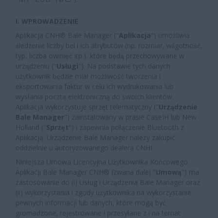
I. WPROWADZENIE
Aplikacja CNH
®
Bale Manager ("
Aplikacja
") umożliwia
śledzenie liczby bel i ich atrybutów (np. rozmiar, wilgotność,
typ, liczba owinięć itp.), które będą przechowywane w
urządzeniu (
"
Usługi
"). Na podstawie tych danych
użytkownik będzie miał możliwość tworzenia i
eksportowania faktur w celu ich wydrukowania lub
wysłania pocztą elektroniczną do swoich klientów.
Aplikacja wykorzystuje sprzęt telematyczny ("
Urządzenie
Bale Manager
") zainstalowany w prasie CaseIH lub New
Holland ("
Sprzęt
"
) i zapewnia połączenie Bluetooth z
Aplikacją. Urządzenie Bale Manager należy zakupić
oddzielnie u autoryzowanego dealera CNHI.
Niniejsza Umowa Licencyjna Użytkownika Końcowego
Aplikacji Bale Manager CNH
®
(zwana dalej "
Umową
") ma
zastosowanie do (i) Usług i Urządzenia Bale Manager oraz
(ii) wykorzystania i zgody użytkownika na wykorzystanie
pewnych informacji lub danych, które mogą być
gromadzone, rejestrowane i przesyłane z i na temat