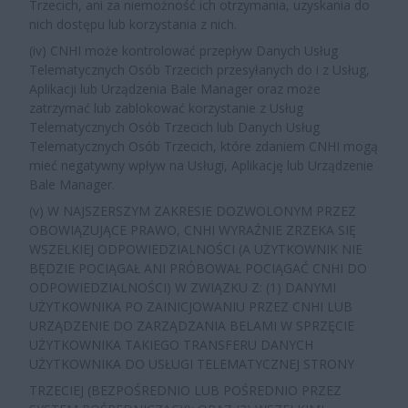
Trzecich, ani za niemożność ich otrzymania, uzyskania do
nich dostępu lub korzystania z nich.
(iv) CNHI może kontrolować przepływ Danych Usług
Telematycznych Osób Trzecich przesyłanych do i z Usług,
Aplikacji lub Urządzenia Bale Manager oraz może
zatrzymać lub zablokować korzystanie z Usług
Telematycznych Osób Trzecich lub Danych Usług
Telematycznych Osób Trzecich, które zdaniem CNHI mogą
mieć negatywny wpływ na Usługi, Aplikację lub Urządzenie
Bale Manager.
(v) W NAJSZERSZYM ZAKRESIE DOZWOLONYM PRZEZ
OBOWIĄZUJĄCE PRAWO, CNHI WYRAŹNIE ZRZEKA SIĘ
WSZELKIEJ ODPOWIEDZIALNOŚCI (A UŻYTKOWNIK NIE
BĘDZIE POCIĄGAŁ ANI PRÓBOWAŁ POCIĄGAĆ CNHI DO
ODPOWIEDZIALNOŚCI) W ZWIĄZKU Z: (1) DANYMI
UŻYTKOWNIKA PO ZAINICJOWANIU PRZEZ CNHI LUB
URZĄDZENIE DO ZARZĄDZANIA BELAMI W SPRZĘCIE
UŻYTKOWNIKA TAKIEGO TRANSFERU DANYCH
UŻYTKOWNIKA DO USŁUGI TELEMATYCZNEJ STRONY
TRZECIEJ (BEZPOŚREDNIO LUB POŚREDNIO PRZEZ