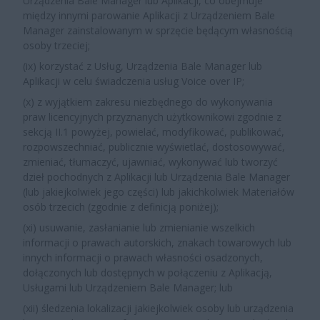
Urządzenia Bale Manager lub Aplikacji, co obejmuje
między innymi parowanie Aplikacji z Urządzeniem Bale
Manager zainstalowanym w sprzęcie będącym własnością
osoby trzeciej;
(ix) korzystać z Usług, Urządzenia Bale Manager lub
Aplikacji w celu świadczenia usług Voice over IP;
(x) z wyjątkiem zakresu niezbędnego do wykonywania
praw licencyjnych przyznanych użytkownikowi zgodnie z
sekcją II.1 powyżej, powielać, modyfikować, publikować,
rozpowszechniać, publicznie wyświetlać, dostosowywać,
zmieniać, tłumaczyć, ujawniać, wykonywać lub tworzyć
dzieł pochodnych z Aplikacji lub Urządzenia Bale Manager
(lub jakiejkolwiek jego części) lub jakichkolwiek Materiałów
osób trzecich (zgodnie z definicją poniżej);
(xi) usuwanie, zasłanianie lub zmienianie wszelkich
informacji o prawach autorskich, znakach towarowych lub
innych informacji o prawach własności osadzonych,
dołączonych lub dostępnych w połączeniu z Aplikacją,
Usługami lub Urządzeniem Bale Manager; lub
(xii) śledzenia lokalizacji jakiejkolwiek osoby lub urządzenia