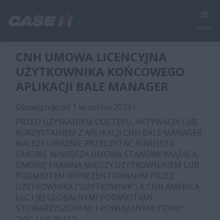
Menu
CNH UMOWA LICENCYJNA
UŻYTKOWNIKA KOŃCOWEGO
APLIKACJI BALE MANAGER
Obowiązuje od 1 września 2023 r.
PRZED UZYSKANIEM DOSTĘPU, AKTYWACJĄ LUB
KORZYSTANIEM Z APLIKACJI CNH BALE MANAGER
NALEŻY UWAŻNIE PRZECZYTAĆ NINIEJSZĄ
UMOWĘ. NINIEJSZA UMOWA STANOWI WIĄŻĄCĄ
UMOWĘ PRAWNĄ MIĘDZY UŻYTKOWNIKIEM LUB
PODMIOTEM REPREZENTOWANYM PRZEZ
UŻYTKOWNIKA ("UŻYTKOWNIK") A CNH AMERICA
LLC I JEJ GLOBALNYMI PODMIOTAMI
STOWARZYSZONYMI I POWIĄZANYMI ("CNH",
"MY" LUB "NAS").