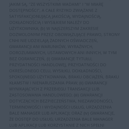
JAKIM SĄ, "ZE WSZYSTKIMI WADAMI" I "W MIARĘ
DOSTĘPNOŚCI", A CAŁE RYZYKO ZWIĄZANE Z
SATYSFAKCJONUJĄCĄ JAKOŚCIĄ, WYDAJNOŚCIĄ,
DOKŁADNOŚCIĄ I WYSIŁKIEM NALEŻY DO
UŻYTKOWNIKA; (b) W NAJSZERSZYM ZAKRESIE
DOZWOLONYM PRZEZ OBOWIĄZUJĄCE PRAWO, STRONY
CNHI NIE UDZIELAJĄ ŻADNYCH OŚWIADCZEŃ,
GWARANCJI ANI WARUNKÓW, WYRAŹNYCH,
DOROZUMIANYCH, USTAWOWYCH ANI INNYCH, W TYM
BEZ OGRANICZEŃ, (i) GWARANCJE TYTUŁU,
PRZYDATNOŚCI HANDLOWEJ, PRZYDATNOŚCI DO
OKREŚLONEGO CELU, WYSIŁKU, DOKŁADNOŚCI,
SPOKOJNEGO UŻYTKOWANIA, BRAKU OBCIĄŻEŃ, BRAKU
KŁAMSTW I NIENARUSZANIA PRAW; (ii) GWARANCJI
WYNIKAJĄCYCH Z PRZEBIEGU TRANSAKCJI LUB
ZASTOSOWANIA HANDLOWEGO; (iii) GWARANCJI
DOTYCZĄCYCH BEZPIECZEŃSTWA, NIEZAWODNOŚCI,
TERMINOWOŚCI I WYDAJNOŚCI USŁUG, URZĄDZENIA
BALE MANAGER LUB APLIKACJI; ORAZ (iv) GWARANCJE,
ŻE DOSTĘP DO USŁUG, URZĄDZENIA BALE MANAGER
LUB APLIKACJI LUB KORZYSTANIE Z NICH SPEŁNI