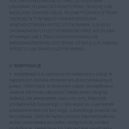
SYSTEM POŚREDNICZĄCY); ORAZ (2) WSZELKIMI
USŁUGAMI TELEMATYCZNYMI STRONY TRZECIEJ LUB
WSZELKIMI DANYMI USŁUG TELEMATYCZNYCH STRONY
TRZECIEJ, W TYM MIĘDZY INNYMI WSZELKIM
WYKORZYSTANIEM PRZEZ UŻYTKOWNIKA LUB JEGO
UPOWAŻNIONYCH UŻYTKOWNIKÓW ORAZ WSZELKIMI
WYNIKAJĄCYMI Z TEGO USZKODZENIAMI LUB
NIEUPOWAŻNIONYM DOSTĘPEM, UTRATĄ LUB ZMIANĄ
SPRZĘTU LUB DANYCH UŻYTKOWNIKA.
V. MODYFIKACJE
1.
Modyfikacja lub zaprzestanie świadczenia Usług
. W
najszerszym zakresie dozwolonym przez obowiązujące
prawo, CNHI może, w dowolnym czasie, zmodyfikować,
zawiesić lub trwale zaprzestać świadczenia Usług lub
Aplikacji, lub jakiejkolwiek części ich cech, funkcji lub
produktów lub związanego z nimi wsparcia, z uprzednim
powiadomieniem lub bez niego, z dowolnego powodu lub
bez powodu. CNHI nie będzie ponosić odpowiedzialności
wobec użytkownika ani żadnej osoby trzeciej za takie
modyfikacje, zawieszenie lub zaprzestanie świadczenia