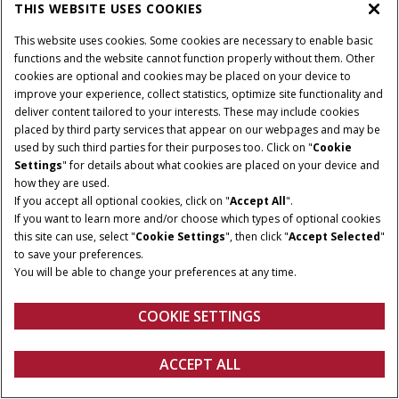
THIS WEBSITE USES COOKIES
W ŻADNYM WYPADKU, W TYM W PRZYPADKU
ZANIEDBANIA, OSOBY TRZECIE NIE BĘDĄ PONOSIĆ
This website uses cookies. Some cookies are necessary to enable basic
ODPOWIEDZIALNOŚCI WOBEC UŻYTKOWNIKA, JEGO
functions and the website cannot function properly without them. Other
AUTORYZOWANYCH UŻYTKOWNIKÓW LUB OSÓB
cookies are optional and cookies may be placed on your device to
TRZECICH ZA JAKIEKOLWIEK SZKODY, W TYM MIĘDZY
improve your experience, collect statistics, optimize site functionality and
INNYMI ZA SZKODY BEZPOŚREDNIE, POŚREDNIE,
deliver content tailored to your interests. These may include cookies
PRZYPADKOWE, SZCZEGÓLNE, PRZYKŁADOWE,
placed by third party services that appear on our webpages and may be
MORALNE, WYNIKOWE LUB SZKODY ZA UTRATĘ
used by such third parties for their purposes too. Click on "
Cookie
ZYSKÓW BIZNESOWYCH, PRZERWĘ W DZIAŁALNOŚCI,
Settings
" for details about what cookies are placed on your device and
UTRATĘ LUB USZKODZENIE DANYCH (W TYM W WYNIKU
how they are used.
AKTUALIZACJI LUB ZMIAN OPROGRAMOWANIA), UTRATĘ
If you accept all optional cookies, click on "
Accept All
".
INFORMACJI BIZNESOWYCH, INFEKCJE WIRUSOWE,
If you want to learn more and/or choose which types of optional cookies
INFEKCJE WIRUSOWE, PRZERWY W DZIAŁANIU SYSTEMU
this site can use, select "
Cookie Settings
", then click "
Accept Selected
"
I TYM PODOBNE, WYNIKAJĄCE Z NINIEJSZEJ UMOWY LUB
to save your preferences.
DOSTĘPU,
You will be able to change your preferences at any time.
KORZYSTANIA, NIEWŁAŚCIWEGO KORZYSTANIA LUB
COOKIE SETTINGS
NIEMOŻNOŚCI KORZYSTANIA Z USŁUG, URZĄDZENIA
BALE MANAGER LUB APLIKACJI PRZEZ UŻYTKOWNIKA
LUB UPOWAŻNIONYCH UŻYTKOWNIKÓW (W TYM
ACCEPT ALL
STRATY LUB SZKODY WYNIKAJĄCE Z ICH PRZERWANIA
Konfiguruj
Uzyskaj wycenę
Znajdź dealera
FANSHOP
LUB BŁĘDÓW TRANSMISJI (W TYM NIEDOKŁADNOŚCI