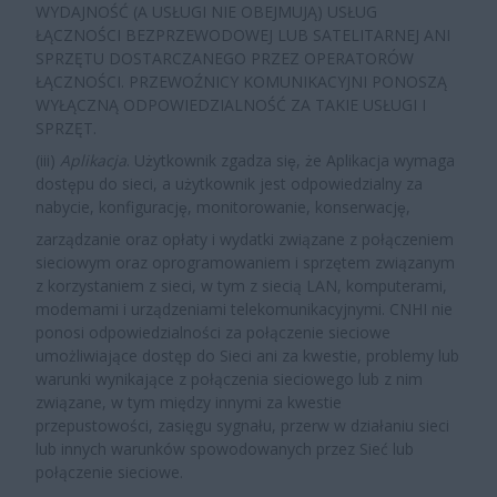
WYDAJNOŚĆ (A USŁUGI NIE OBEJMUJĄ) USŁUG
ŁĄCZNOŚCI BEZPRZEWODOWEJ LUB SATELITARNEJ ANI
SPRZĘTU DOSTARCZANEGO PRZEZ OPERATORÓW
ŁĄCZNOŚCI. PRZEWOŹNICY KOMUNIKACYJNI PONOSZĄ
WYŁĄCZNĄ ODPOWIEDZIALNOŚĆ ZA TAKIE USŁUGI I
SPRZĘT.
(iii)
Aplikacja
. Użytkownik zgadza się, że Aplikacja wymaga
dostępu do sieci, a użytkownik jest odpowiedzialny za
nabycie, konfigurację, monitorowanie, konserwację,
zarządzanie oraz opłaty i wydatki związane z połączeniem
sieciowym oraz oprogramowaniem i sprzętem związanym
z korzystaniem z sieci, w tym z siecią LAN, komputerami,
modemami i urządzeniami telekomunikacyjnymi. CNHI nie
ponosi odpowiedzialności za połączenie sieciowe
umożliwiające dostęp do Sieci ani za kwestie, problemy lub
warunki wynikające z połączenia sieciowego lub z nim
związane, w tym między innymi za kwestie
przepustowości, zasięgu sygnału, przerw w działaniu sieci
lub innych warunków spowodowanych przez Sieć lub
połączenie sieciowe.