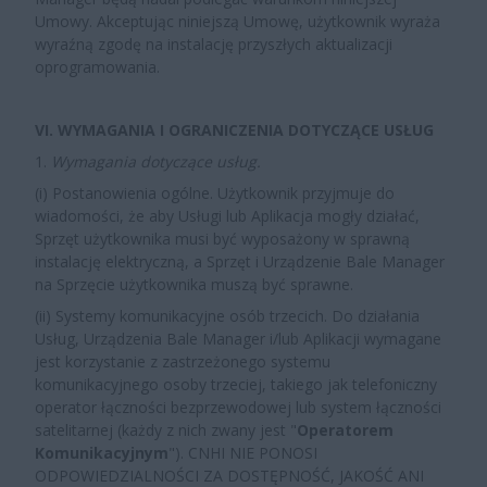
Umowy. Akceptując niniejszą Umowę, użytkownik wyraża
wyraźną zgodę na instalację przyszłych aktualizacji
oprogramowania.
VI. WYMAGANIA I OGRANICZENIA DOTYCZĄCE USŁUG
1.
Wymagania dotyczące usług
.
(i)
Postanowienia ogólne
. Użytkownik przyjmuje do
wiadomości, że aby Usługi lub Aplikacja mogły działać,
Sprzęt użytkownika musi być wyposażony w sprawną
instalację elektryczną, a Sprzęt i Urządzenie Bale Manager
na Sprzęcie użytkownika muszą być sprawne.
(ii)
Systemy komunikacyjne osób trzecich
. Do działania
Usług, Urządzenia Bale Manager i/lub Aplikacji wymagane
jest korzystanie z zastrzeżonego systemu
komunikacyjnego osoby trzeciej, takiego jak telefoniczny
operator łączności bezprzewodowej lub system łączności
satelitarnej (każdy z nich zwany jest "
Operatorem
Komunikacyjnym
"). CNHI NIE PONOSI
ODPOWIEDZIALNOŚCI ZA DOSTĘPNOŚĆ, JAKOŚĆ ANI