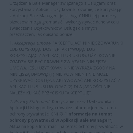
Urządzenia Bale Manager związanego z Usługami oraz
korzystania z Aplikacji. Użytkownik rozumie, że korzystając
z Aplikacji Bale Manager i jej Usług, CNHI i jej partnerzy
biznesowi mogą gromadzić i wykorzystywać dane w celu
świadczenia Użytkownikowi Usług i dla innych
przeznaczeń, jak opisano poniżej.
1.
Akceptacja umowy
. "AKCEPTUJĄC" NINIEJSZE WARUNKI
LUB UZYSKUJĄC DOSTĘP, AKTYWUJĄC LUB
KORZYSTAJĄC Z APLIKACJI LUB USŁUG, UŻYTKOWNIK
ZGADZA SIĘ BYĆ PRAWNIE ZWIĄZANY NINIEJSZĄ
UMOWĄ. JEŚLI UŻYTKOWNIK NIE WYRAŻA ZGODY NA
NINIEJSZĄ UMOWĘ: (1) NIE POWINIEN I NIE MOŻE
UZYSKIWAĆ DOSTĘPU, AKTYWOWAĆ ANI KORZYSTAĆ Z
APLIKACJI LUB USŁUG; ORAZ (2) DLA JASNOŚCI NIE
NALEŻY KLIKAĆ PRZYCISKU "AKCEPTUJĘ".
2.
Privacy Statement
. Korzystanie przez Użytkownika z
Aplikacji i Usług podlega również Informacjom na temat
ochrony prywatności CNH
®
("
Informacje na temat
ochrony prywatności w Aplikacji Bale Manager
").
Aktualna kopia Informacji na temat ochrony prywatności w
Aplikacji Bale Manager jest dostępna i przeglądana w