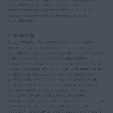
CNHI może wypowiedzieć niniejszą Umowę z
trzydziestodniowym (30) wyprzedzeniem, nie dając
użytkownikowi prawa do żądania jakiegokolwiek
odszkodowania.
X. GWARANCJE
W NAJSZERSZYM ZAKRESIE DOZWOLONYM PRZEZ
OBOWIĄZUJĄCE PRAWO, CNHI, JEJ DYREKTORZY,
CZŁONKOWIE ZARZĄDU, PRACOWNICY, LICENCJODAWCY
I INNI DOSTAWCY, AUTORYZOWANI DEALERZY,
PODMIOTY STOWARZYSZONE I AGENCI (KAŻDY Z NICH
ZWANY "
STRONĄ CNHI
"
, A ŁĄCZNIE "
STRONAMI CNHI
")
ZRZEKAJĄ SIĘ WSZELKIEJ ODPOWIEDZIALNOŚCI ZA
JAKIEKOLWIEK SZKODY WYNIKAJĄCE Z KORZYSTANIA
PRZEZ UŻYTKOWNIKA LUB JEGO AUTORYZOWANYCH
UŻYTKOWNIKÓW Z USŁUG, URZĄDZENIA BALE
MANAGER LUB APLIKACJI. UŻYTKOWNIK I JEGO
AUTORYZOWANI UŻYTKOWNICY WYRAŹNIE ROZUMIEJĄ I
ZGADZAJĄ SIĘ, ŻE: (a) USŁUGI, URZĄDZENIE BALE
MANAGER I APLIKACJA SĄ DOSTARCZANE W STANIE, W