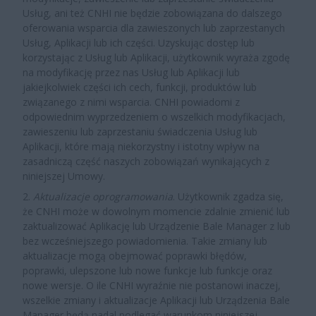
Usług, ani też CNHI nie będzie zobowiązana do dalszego
oferowania wsparcia dla zawieszonych lub zaprzestanych
Usług, Aplikacji lub ich części. Uzyskując dostęp lub
korzystając z Usług lub Aplikacji, użytkownik wyraża zgodę
na modyfikację przez nas Usług lub Aplikacji lub
jakiejkolwiek części ich cech, funkcji, produktów lub
związanego z nimi wsparcia. CNHI powiadomi z
odpowiednim wyprzedzeniem o wszelkich modyfikacjach,
zawieszeniu lub zaprzestaniu świadczenia Usług lub
Aplikacji, które mają niekorzystny i istotny wpływ na
zasadniczą część naszych zobowiązań wynikających z
niniejszej Umowy.
2.
Aktualizacje oprogramowania
. Użytkownik zgadza się,
że CNHI może w dowolnym momencie zdalnie zmienić lub
zaktualizować Aplikację lub Urządzenie Bale Manager z lub
bez wcześniejszego powiadomienia. Takie zmiany lub
aktualizacje mogą obejmować poprawki błędów,
poprawki, ulepszone lub nowe funkcje lub funkcje oraz
nowe wersje. O ile CNHI wyraźnie nie postanowi inaczej,
wszelkie zmiany i aktualizacje Aplikacji lub Urządzenia Bale
Manager będą nadal podlegać warunkom niniejszej