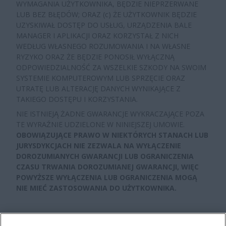
WYMAGANIA UŻYTKOWNIKA, BĘDZIE NIEPRZERWANE
LUB BEZ BŁĘDÓW; ORAZ (c) ŻE UŻYTKOWNIK BĘDZIE
UZYSKIWAŁ DOSTĘP DO USŁUG, URZĄDZENIA BALE
MANAGER I APLIKACJI ORAZ KORZYSTAŁ Z NICH
WEDŁUG WŁASNEGO ROZUMOWANIA I NA WŁASNE
RYZYKO ORAZ ŻE BĘDZIE PONOSIŁ WYŁĄCZNĄ
ODPOWIEDZIALNOŚĆ ZA WSZELKIE SZKODY NA SWOIM
SYSTEMIE KOMPUTEROWYM LUB SPRZĘCIE ORAZ
UTRATĘ LUB ALTERACJĘ DANYCH WYNIKAJĄCE Z
TAKIEGO DOSTĘPU I KORZYSTANIA.
NIE ISTNIEJĄ ŻADNE GWARANCJE WYKRACZAJĄCE POZA
TE WYRAŹNIE UDZIELONE W NINIEJSZEJ UMOWIE.
OBOWIĄZUJĄCE PRAWO W NIEKTÓRYCH STANACH LUB
JURYSDYKCJACH NIE ZEZWALA NA WYŁĄCZENIE
DOROZUMIANYCH GWARANCJI LUB OGRANICZENIA
CZASU TRWANIA DOROZUMIANEJ GWARANCJI, WIĘC
POWYŻSZE WYŁĄCZENIA LUB OGRANICZENIA MOGĄ
NIE MIEĆ ZASTOSOWANIA DO UŻYTKOWNIKA.
XI. OGRANICZENIE ODPOWIEDZIALNOŚCI