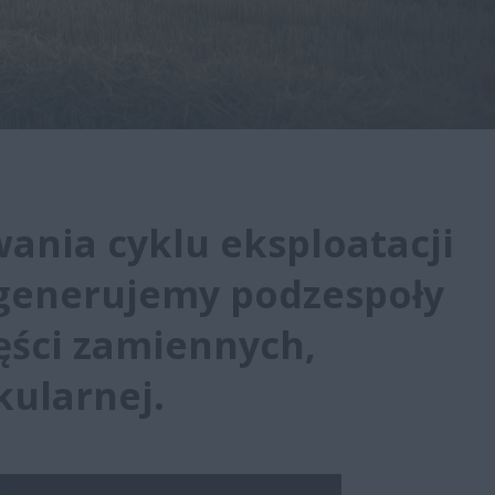
ania cyklu eksploatacji
generujemy podzespoły
ęści zamiennych,
kularnej.