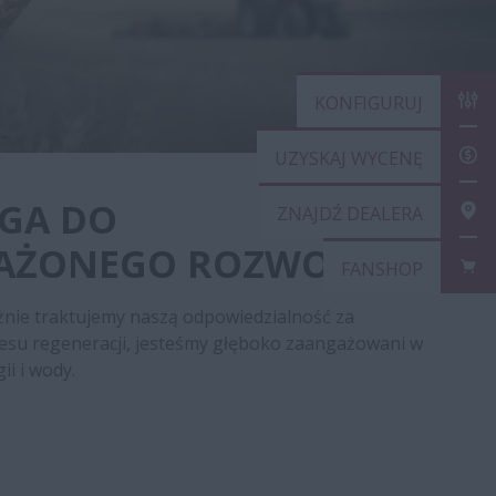
KONFIGU
UZYSKAJ
GA DO
ZNAJDŹ 
ŻONEGO ROZWOJU
FANSHO
ie traktujemy naszą odpowiedzialność za
esu regeneracji, jesteśmy głęboko zaangażowani w
i i wody.