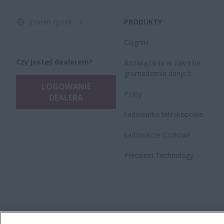
Zmień rynek
PRODUKTY
Ciągniki
Czy jesteś dealerem?
Rozwiązania w zakresie
gromadzenia danych
LOGOWANIE
Prasy
DEALERA
Ładowarka teleskopowa
Ładowacze Czołowe
Precision Technology