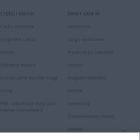
CZĘŚCI I USŁUGI
ŚWIAT CASE IH
Części zamienne
Newsroom
Oryginalne części
Targi i wydarzenia
Reman
Wycieczki po zakładzie
Partnerzy dostaw
Historia
Dostarczamy wysokie osiągi
Magazyn MAXMAG
Usługi
Kariera
RMI - informacje dotyczące
Inwestorzy
napraw i konserwacji
Zrównoważony rozwój
Kontakt