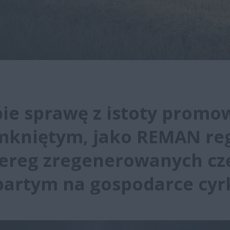
ie sprawę z istoty promow
mkniętym, jako REMAN re
zereg zregenerowanych cz
partym na gospodarce cyr