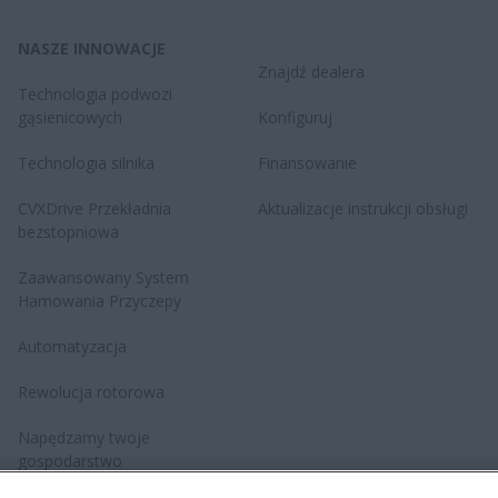
NASZE INNOWACJE
Znajdź dealera
Technologia podwozi
gąsienicowych
Konfiguruj
Technologia silnika
Finansowanie
CVXDrive​ Przekładnia
Aktualizacje instrukcji obsługi
bezstopniowa
Zaawansowany System
Hamowania Przyczepy
Automatyzacja
Rewolucja rotorowa
Napędzamy twoje
gospodarstwo