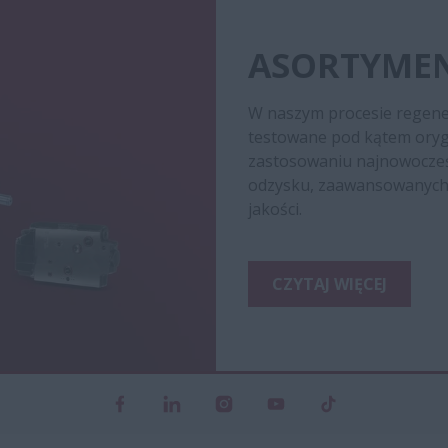
ASORTYME
W naszym procesie regener
testowane pod kątem orygi
zastosowaniu najnowocześn
odzysku, zaawansowanych 
jakości.
CZYTAJ WIĘCEJ