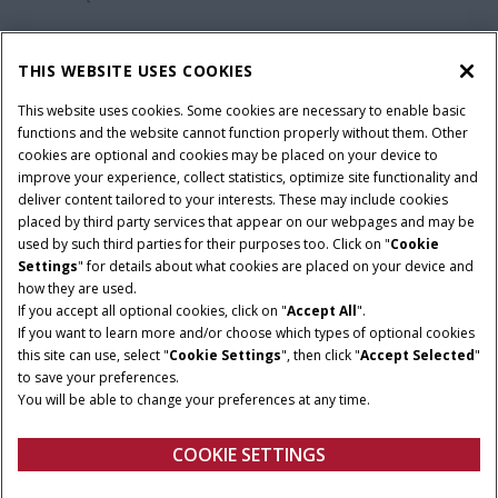
ŚWIAT CASE IH
THIS WEBSITE USES COOKIES
This website uses cookies. Some cookies are necessary to enable basic
functions and the website cannot function properly without them. Other
cookies are optional and cookies may be placed on your device to
Regulamin
Informacje na temat ochrony prywatności
improve your experience, collect statistics, optimize site functionality and
Adres wydawniczy
Cookie Settings
deliver content tailored to your interests. These may include cookies
placed by third party services that appear on our webpages and may be
Telematyka – informacja o ochronie prywatności
used by such third parties for their purposes too. Click on "
Cookie
Settings
" for details about what cookies are placed on your device and
© 2026 CNH Industrial America LLC. All Rights Reserved. Case IH is a
how they are used.
trademark of CNH Industrial America LLC.
If you accept all optional cookies, click on "
Accept All
".
If you want to learn more and/or choose which types of optional cookies
this site can use, select "
Cookie Settings
", then click "
Accept Selected
"
to save your preferences.
You will be able to change your preferences at any time.
COOKIE SETTINGS