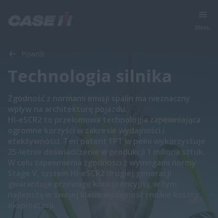
Menu
Powrót
Technologia silnika
Zgodność z normami emisji spalin ma nieznaczny
wpływ na architekturę pojazdu.
HI-eSCR2 to przełomowa technologia zapewniająca
ogromne korzyści w zakresie wydajności i
efektywności. Ten patent FPT w pełni wykorzystuje
25-letnie doświadczenie w produkcji 1 miliona sztuk.
W celu zapewnienia zgodności z wymogami normy
Stage V, system HI-eSCR2 drugiej generacji
gwarantuje przewagę konkurencyjną, w tym
najlepszą w swojej klasie wydajność i niskie koszty
eksploatacji.