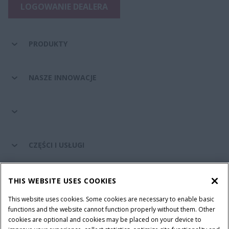
LOGOWANIE DEALERA
PRODUKTY
NASZE INNOWACJE
CZĘŚCI I USŁUGI
ŚWIAT CASE IH
THIS WEBSITE USES COOKIES
This website uses cookies. Some cookies are necessary to enable basic
functions and the website cannot function properly without them. Other
cookies are optional and cookies may be placed on your device to
Regulamin
Informacje na temat ochrony prywatności