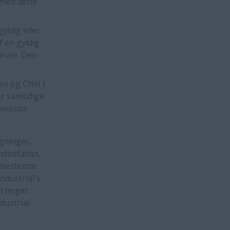
 med dette
yldig eller
f en gyldig
inale. Den
en og CNH i
er samtidige
website.
egninger,
ndbefattet,
vbestemte
ndustrial's
l noget
ustrial.