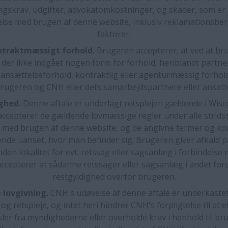
ngskrav, udgifter, advokatomkostninger, og skader, som er 
else med brugen af denne website, inklusiv reklamationsber
faktorer.
ntraktmæssigt forhold.
Brugeren accepterer, at ved at b
 der ikke indgået nogen form for forhold, heriblandt partne
 ansættelseforhold, kontraktlig eller agenturmæssig forhol
rugeren og CNH eller dets samarbejdspartnere eller ansatt
ghed.
Denne aftale er underlagt retsplejen gældende i Wisc
ccepterer de gældende lovmæssige regler under alle strids
 med brugen af denne website, og de angivne termer og kon
de uanset, hvor man befinder sig. Brugeren giver afkald p
den lokalitet for evt. retssag eller sagsanlæg i forbindels
 accepterer at sådanne retssager eller sagsanlæg i andet for
restgyldighed overfor brugeren.
 lovgivning.
CNH's udøvelse af denne aftale er underkast
 og retspleje, og intet heri hindrer CNH's forpligtelse til at
ler fra myndighederne eller overholde krav i henhold til br