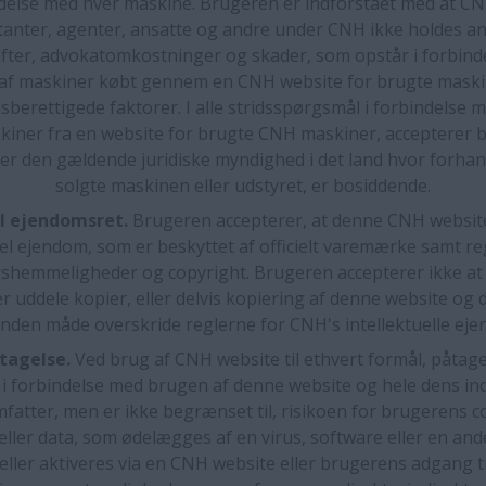
delse med hver maskine. Brugeren er indforstået med at CN
anter, agenter, ansatte og andre under CNH ikke holdes ans
gifter, advokatomkostninger og skader, som opstår i forbin
af maskiner købt gennem en CNH website for brugte maskine
berettigede faktorer. I alle stridsspørgsmål i forbindelse m
kiner fra en website for brugte CNH maskiner, accepterer 
fter den gældende juridiske myndighed i det land hvor forha
solgte maskinen eller udstyret, er bosiddende.
el ejendomsret.
Brugeren accepterer, at denne CNH websit
uel ejendom, som er beskyttet af officielt varemærke samt re
gshemmeligheder og copyright. Brugeren accepterer ikke at
er uddele kopier, eller delvis kopiering af denne website og 
anden måde overskride reglerne for CNH's intellektuelle ej
tagelse.
Ved brug af CNH website til ethvert formål, påtag
ici i forbindelse med brugen af denne website og hele dens i
mfatter, men er ikke begrænset til, risikoen for brugerens 
eller data, som ødelægges af en virus, software eller en ande
eller aktiveres via en CNH website eller brugerens adgang t