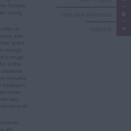
FÅ 
ller forbyde
ler ulovlig
FIN
eller vil
FAN
rooms, eller
eller andre
es hensigt.
d at bruge
for andre,
de stødende
som vil kunne
 tredjepart.
get ønske.
ller dets
trolleret af
entanter,
r alle