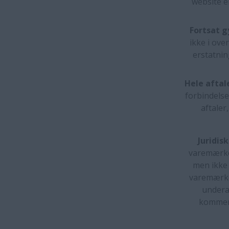
website e
Fortsat g
ikke i ove
erstatnin
Hele aftal
forbindelse
aftaler
Juridis
varemærker
men ikke
varemærker
undera
kommerc