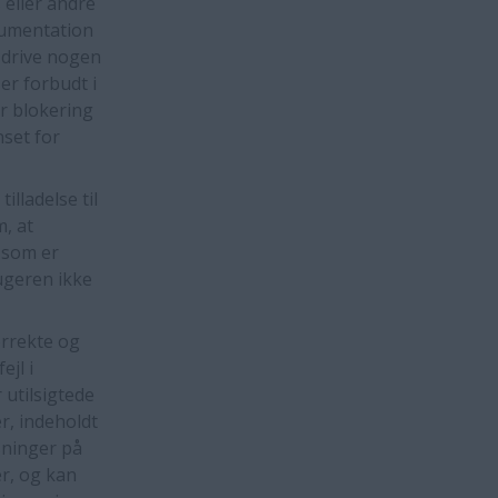
 eller andre
kumentation
t drive nogen
er forbudt i
r blokering
nset for
lladelse til
, at
, som er
ugeren ikke
orrekte og
ejl i
utilsigtede
r, indeholdt
sninger på
r, og kan