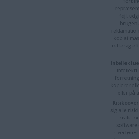
forbin
repræsent
fejl, ud
brugen 
reklamations
køb af mas
rette sig e
Intellektu
intellekt
forretnin
kopierer ell
eller på 
Risikoover
sig alle ris
risiko o
software 
overføres 