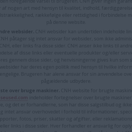
den foregående varsel til brugeren. CNH giver ingen garan
r af nogen art med hensyn til kvalitet, indhold, færdiggørelse
ilstrækkelighed, rækkefølge eller rettidighed i forbindelse 
på denne website.
andre websider.
CNH websider kan undertiden indeholde link
CNH påtager sig intet ansvar for websider, som ikke administ
CNH, eller links fra disse sider. CNH anser ikke links til andr
else af disse links eller eventuelle produkter og/eller serv
es gennem disse sider, og henvisningerne gives kun som se
websider har deres egen politik med hensyn til hvilke infor
gængelige. Brugeren har alene ansvar for sin anvendelse ove
pågældende udbydere.
iste over bruge maskiner.
CNH website for brugte maskin
seused.com
indeholder fortegnelser over brugte maskiner
e, og det er forhandlerne, som har disse salgstilbud og ik
g intet ansvar overhovedet i forhold til informationer, speci
pporter, fotos, priser, skatter og afgifter, eller reklamatio
 eller links i disse sider. Hver forhandler er ansvarlig for opl