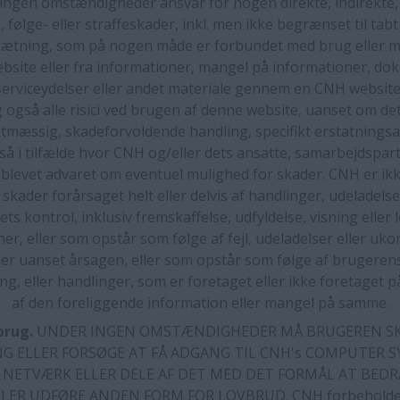
ingen omstændigheder ansvar for nogen direkte, indirekte, 
e, følge- eller straffeskader, inkl. men ikke begrænset til tabt
sætning, som på nogen måde er forbundet med brug eller m
bsite eller fra informationer, mangel på informationer, do
serviceydelser eller andet materiale gennem en CNH websit
 også alle risici ved brugen af denne website, uanset om de
tmæssig, skadeforvoldende handling, specifikt erstatningsan
så i tilfælde hvor CNH og/eller dets ansatte, samarbejdspart
 blevet advaret om eventuel mulighed for skader. CNH er ikk
r skader forårsaget helt eller delvis af handlinger, udeladelse
ts kontrol, inklusiv fremskaffelse, udfyldelse, visning eller 
er, eller som opstår som følge af fejl, udeladelser eller uko
er uanset årsagen, eller som opstår som følge af brugeren
ing, eller handlinger, som er foretaget eller ikke foretaget
af den foreliggende information eller mangel på samme.
brug.
UNDER INGEN OMSTÆNDIGHEDER MÅ BRUGEREN SKA
G ELLER FORSØGE AT FÅ ADGANG TIL CNH's COMPUTER S
NETVÆRK ELLER DELE AF DET MED DET FORMÅL AT BEDR
LER UDFØRE ANDEN FORM FOR LOVBRUD. CNH forbeholder s