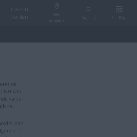
Case IH
Find
Verden
Søgning
FieldOps
forhandler
erer de
. CNH kan
de varsel.
givne.
ld til den
lgende: 1)