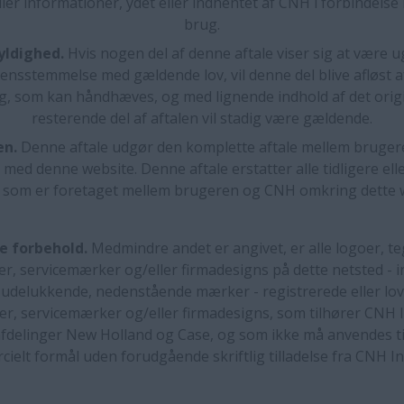
ller informationer, ydet eller indhentet af CNH i forbindelse
brug.
yldighed.
Hvis nogen del af denne aftale viser sig at være ug
rensstemmelse med gældende lov, vil denne del blive afløst a
g, som kan håndhæves, og med lignende indhold af det orig
resterende del af aftalen vil stadig være gældende.
en.
Denne aftale udgør den komplette aftale mellem bruger
 med denne website. Denne aftale erstatter alle tidligere ell
, som er foretaget mellem brugeren og CNH omkring dette 
ke forbehold.
Medmindre andet er angivet, er alle logoer, t
, servicemærker og/eller firmadesigns på dette netsted - i
 udelukkende, nedenstående mærker - registrerede eller lo
, servicemærker og/eller firmadesigns, som tilhører CNH I
fdelinger New Holland og Case, og som ikke må anvendes ti
ielt formål uden forudgående skriftlig tilladelse fra CNH Ind