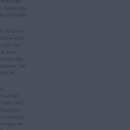
timæssige
, tilpasning,
med indholdet
s til andre
reres eller
e sider for
ice, som
rvice. Alle
mationer, der
rfor de
er
 fra CNH
ke CNH. CNH
fikationer,
nsforhold på
ysningerne i