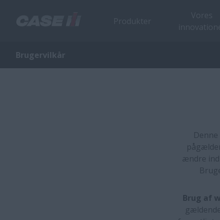
Vores
Produkter
innovation
Brugervilkår
Denne 
pågælden
ændre ind
Bruge
Brug af 
gældende 