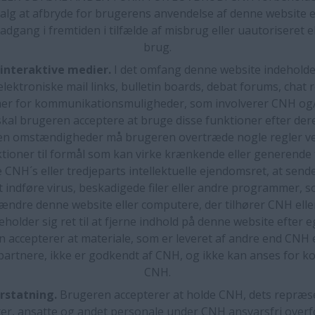
valg at afbryde for brugerens anvendelse af denne website e
dgang i fremtiden i tilfælde af misbrug eller uautoriseret el
brug.
 interaktive medier.
I det omfang denne website indeholder 
lektroniske mail links, bulletin boards, debat forums, chat 
er for kommunikationsmuligheder, som involverer CNH og/
kal brugeren acceptere at bruge disse funktioner efter der
en omstændigheder må brugeren overtræde nogle regler ve
ktioner til formål som kan virke krænkende eller generende 
CNH´s eller tredjeparts intellektuelle ejendomsret, at sen
t indføre virus, beskadigede filer eller andre programmer, 
 ændre denne website eller computere, der tilhører CNH eller
holder sig ret til at fjerne indhold på denne website efter e
 accepterer at materiale, som er leveret af andre end CNH e
artnere, ikke er godkendt af CNH, og ikke kan anses for kon
CNH.
rstatning.
Brugeren accepterer at holde CNH, dets repræs
er, ansatte og andet personale under CNH ansvarsfri overfo