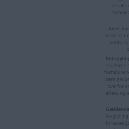
erstatni
forbind
Intet ko
website, er
venture,
b
Retsgyldi
Brugeren a
forbindelse
være gælden
overfor an
aftale, og
Gældende
lovgivning
forespørgs