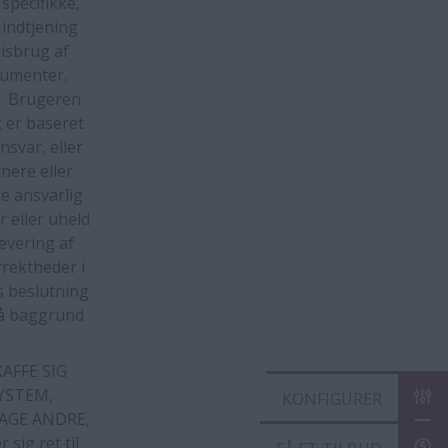
specifikke,
 indtjening
isbrug af
kumenter,
e. Brugeren
t er baseret
svar, eller
nere eller
e ansvarlig
r eller uheld
levering af
rrektheder i
s beslutning
 på baggrund
FFE SIG
YSTEM,
KON
AGE ANDRE,
ig ret til