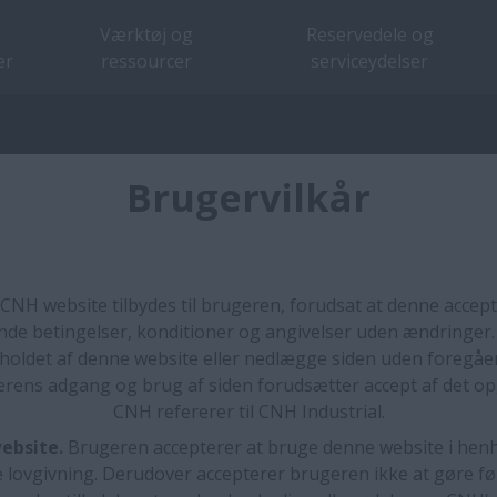
Værktøj og
Reservedele og
er
ressourcer
serviceydelser
Brugervilkår
CNH website tilbydes til brugeren, forudsat at denne accept
de betingelser, konditioner og angivelser uden ændringer
holdet af denne website eller nedlægge siden uden foregåen
rens adgang og brug af siden forudsætter accept af det op
CNH refererer til CNH Industrial.
website.
Brugeren accepterer at bruge denne website i henho
lovgivning. Derudover accepterer brugeren ikke at gøre fø