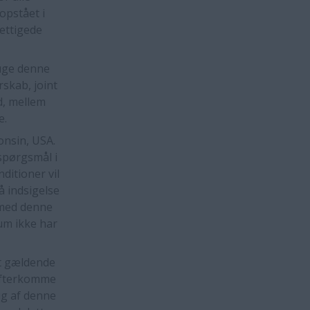
opstået i
ettigede
ruge denne
rskab, joint
d, mellem
e.
onsin, USA.
spørgsmål i
ditioner vil
å indsigelse
e med denne
um ikke har
et gældende
 efterkomme
ug af denne