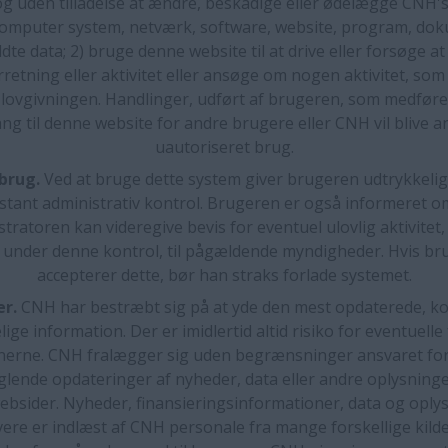
og uden tilladelse at ændre, beskadige eller ødelægge CNH's
omputer system, netværk, software, website, program, do
ldte data; 2) bruge denne website til at drive eller forsøge a
rretning eller aktivitet eller ansøge om nogen aktivitet, som 
l lovgivningen. Handlinger, udført af brugeren, som medføre
ng til denne website for andre brugere eller CNH vil blive a
uautoriseret brug.
brug.
Ved at bruge dette system giver brugeren udtrykkelig ti
stant administrativ kontrol. Brugeren er også informeret om
tratoren kan videregive bevis for eventuel ulovlig aktivitet
t under denne kontrol, til pågældende myndigheder. Hvis br
accepterer dette, bør han straks forlade systemet.
er.
CNH har bestræbt sig på at yde den mest opdaterede, k
lige information. Der er imidlertid altid risiko for eventuelle f
nerne. CNH fralægger sig uden begrænsninger ansvaret for 
glende opdateringer af nyheder, data eller andre oplysninge
bsider. Nyheder, finansieringsinformationer, data og oply
ere er indlæst af CNH personale fra mange forskellige kilde