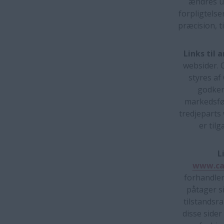
ændres u
forpligtelse
præcision, t
Links til 
websider. 
styres af 
godkend
markedsfør
tredjeparts 
er til
L
www.ca
forhandler
påtager si
tilstandsra
disse sider