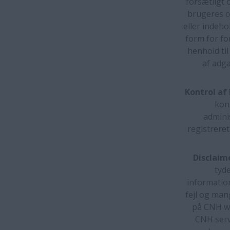
forsætligt 
brugeres c
eller indeho
form for fo
henhold ti
af adga
Kontrol af 
kon
adminis
registrere
Disclaim
tyde
informatio
fejl og man
på CNH we
CNH serv