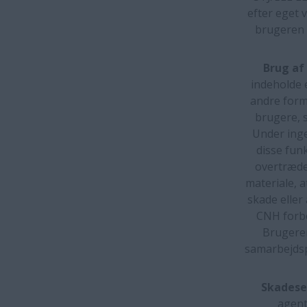
efter eget 
brugeren a
Brug af
indeholde e
andre form
brugere, s
Under ing
disse fun
overtræde 
materiale, a
skade eller
CNH forbe
Brugeren
samarbejdsp
Skadese
agent