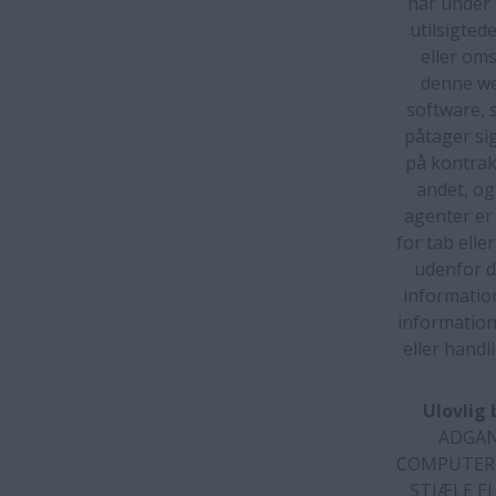
har under 
utilsigted
eller om
denne we
software, 
påtager sig
på kontrak
andet, og
agenter er
for tab elle
udenfor de
information
information
eller handl
Ulovlig 
ADGAN
COMPUTER 
STJÆLE EL