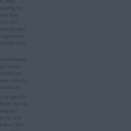
H, dets
varlig for
delse med
r, inkl.
ed salg eller
brugeren at
ndleren, som
e indeholder
glerne for
 må bruge,
dens indhold,
endomsret.
er brugeren
ndhold. Denne
computer,
n fil, som
il den. CNH