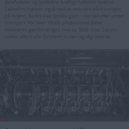
dyrefoderet og forbedrer kraftigt foderets kvalitet.
TwinePro hjælper også med at reducere påvirkningen
på miljøet, da det ikke spildes garn i marken eller under
transport. For hver 10.000 producerede baller
elimineres garnforbruget med ca. 3000 m pr. Sæson,
hvilket ellers ville forurene ​​jorden og afgrøderne.​​