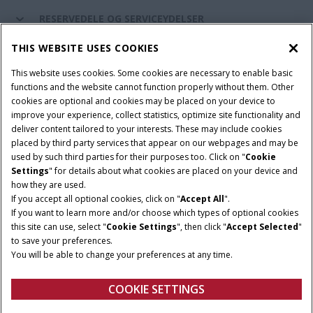
RESERVEDELE OG SERVICEYDELSER
THIS WEBSITE USES COOKIES
CASE IH VERDEN
This website uses cookies. Some cookies are necessary to enable basic
functions and the website cannot function properly without them. Other
cookies are optional and cookies may be placed on your device to
improve your experience, collect statistics, optimize site functionality and
Brugervilkår
Privacy Notice
Prent
Cookie Settings
deliver content tailored to your interests. These may include cookies
placed by third party services that appear on our webpages and may be
Telematics fortrolighedserklæring
used by such third parties for their purposes too. Click on "
Cookie
Settings
" for details about what cookies are placed on your device and
© 2026 CNH Industrial America LLC. All Rights Reserved. Case IH is a
how they are used.
trademark of CNH Industrial America LLC.
If you accept all optional cookies, click on "
Accept All
".
If you want to learn more and/or choose which types of optional cookies
this site can use, select "
Cookie Settings
", then click "
Accept Selected
"
to save your preferences.
You will be able to change your preferences at any time.
COOKIE SETTINGS