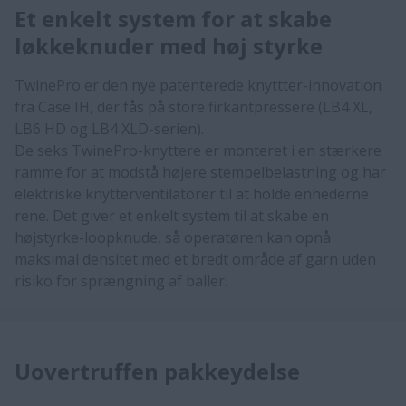
Et enkelt system for at skabe
løkkeknuder med høj styrke
TwinePro er den nye patenterede knyttter-innovation
fra Case IH, der fås på store firkantpressere (LB4 XL,
LB6 HD og LB4 XLD-serien).
De seks TwinePro-knyttere er monteret i en stærkere
ramme for at modstå højere stempelbelastning og har
elektriske knytterventilatorer til at holde enhederne
rene. Det giver et enkelt system til at skabe en
højstyrke-loopknude, så operatøren kan opnå
maksimal densitet med et bredt område af garn uden
risiko for sprængning af baller.​​​
Uovertruffen pakkeydelse