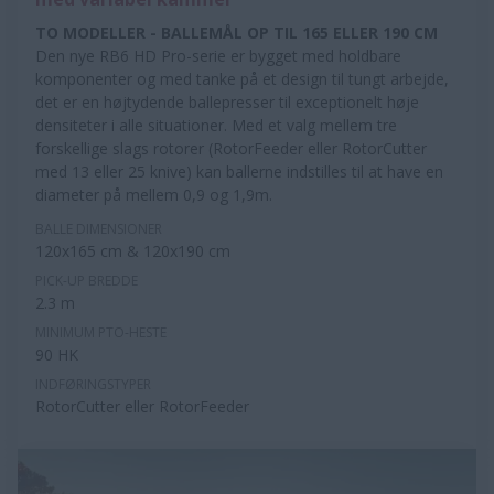
TO MODELLER - BALLEMÅL OP TIL 165 ELLER 190 CM
Den nye RB6 HD Pro-serie er bygget med holdbare
komponenter og med tanke på et design til tungt arbejde,
det er en højtydende ballepresser til exceptionelt høje
densiteter i alle situationer. Med et valg mellem tre
forskellige slags rotorer (RotorFeeder eller RotorCutter
med 13 eller 25 knive) kan ballerne indstilles til at have en
diameter på mellem 0,9 og 1,9m.
BALLE DIMENSIONER
120x165 cm & 120x190 cm
PICK-UP BREDDE
2.3 m
MINIMUM PTO-HESTE
90 HK
INDFØRINGSTYPER
RotorCutter eller RotorFeeder