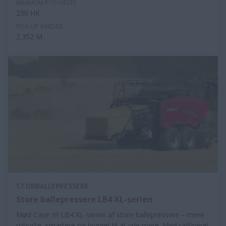
MINIMUM PTO-HESTE
230 HK
PICK-UP BREDDE
2.352 M
STORBALLEPRESSERE
Store ballepressere LB4 XL-serien
Mød Case IH LB4 XL-serien af store ballepressere – mere
robuste, smartere og bygget til at yde mere. Med raffineret