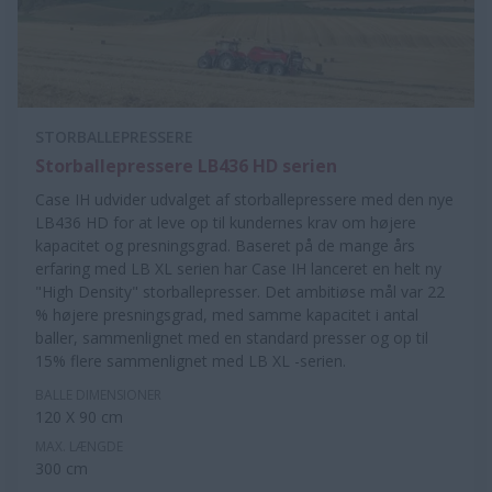
STORBALLEPRESSERE
Storballepressere LB436 HD serien
Case IH udvider udvalget af storballepressere med den nye
LB436 HD for at leve op til kundernes krav om højere
kapacitet og presningsgrad. Baseret på de mange års
erfaring med LB XL serien har Case IH lanceret en helt ny
"High Density" storballepresser. Det ambitiøse mål var 22
% højere presningsgrad, med samme kapacitet i antal
baller, sammenlignet med en standard presser og op til
15% flere sammenlignet med LB XL -serien.
BALLE DIMENSIONER
120 X 90 cm
MAX. LÆNGDE
300 cm