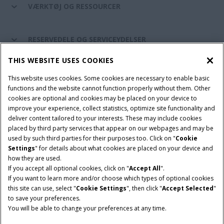
VÆRKTØJ OG RESSOURCER
RESERVEDELE OG SERVICEYDELSER
THIS WEBSITE USES COOKIES
CASE IH VERDEN
This website uses cookies. Some cookies are necessary to enable basic
functions and the website cannot function properly without them. Other
cookies are optional and cookies may be placed on your device to
improve your experience, collect statistics, optimize site functionality and
Brugervilkår
Privacy Notice
Prent
Cookie Settings
deliver content tailored to your interests. These may include cookies
placed by third party services that appear on our webpages and may be
Telematics fortrolighedserklæring
used by such third parties for their purposes too. Click on "
Cookie
Settings
" for details about what cookies are placed on your device and
© 2026 CNH Industrial America LLC. All Rights Reserved. Case IH is a
how they are used.
trademark of CNH Industrial America LLC.
If you accept all optional cookies, click on "
Accept All
".
If you want to learn more and/or choose which types of optional cookies
this site can use, select "
Cookie Settings
", then click "
Accept Selected
"
to save your preferences.
You will be able to change your preferences at any time.