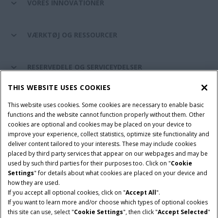
VORES INNOVATIONER
VÆRKTØJ OG RESSOURCER
RESERVEDELE OG SERVICEYDELSER
THIS WEBSITE USES COOKIES
CASE IH VERDEN
This website uses cookies. Some cookies are necessary to enable basic
functions and the website cannot function properly without them. Other
cookies are optional and cookies may be placed on your device to
improve your experience, collect statistics, optimize site functionality and
Brugervilkår
Privacy Notice
Prent
Cookie Settings
deliver content tailored to your interests. These may include cookies
placed by third party services that appear on our webpages and may be
Telematics fortrolighedserklæring
used by such third parties for their purposes too. Click on "
Cookie
Settings
" for details about what cookies are placed on your device and
© 2026 CNH Industrial America LLC. All Rights Reserved. Case IH is a
how they are used.
trademark of CNH Industrial America LLC.
If you accept all optional cookies, click on "
Accept All
".
If you want to learn more and/or choose which types of optional cookies
this site can use, select "
Cookie Settings
", then click "
Accept Selected
"