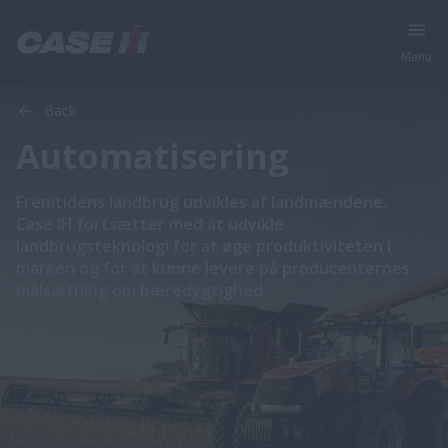
Menu
Back
Automatisering
Fremtidens landbrug udvikles af landmændene.
​​​​Case IH fortsætter med at udvikle
landbrugsteknologi for at øge produktiviteten i
marken og for at kunne levere på producenternes
målsætning om bæredygtighed​.​ ​​