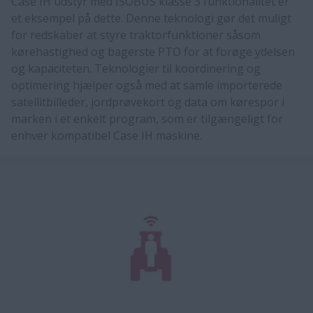
Case IH udstyr med ISOBUS klasse 3 funktionalitet er
et eksempel på dette. Denne teknologi gør det muligt
for redskaber at styre traktorfunktioner såsom
kørehastighed og bagerste PTO for at forøge ydelsen
og kapaciteten. Teknologier til koordinering og
optimering hjælper også med at samle importerede
satellitbilleder, jordprøvekort og data om kørespor i
marken i et enkelt program, som er tilgængeligt for
enhver kompatibel Case IH maskine.​​