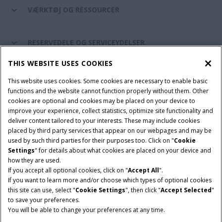
VÆRKTØJ OG RESSOURCER
RESERVEDELE OG SERVICEYDELSER
THIS WEBSITE USES COOKIES
CASE IH VERDEN
This website uses cookies. Some cookies are necessary to enable basic
functions and the website cannot function properly without them. Other
cookies are optional and cookies may be placed on your device to
improve your experience, collect statistics, optimize site functionality and
Brugervilkår
Privacy Notice
Prent
Cookie Settings
deliver content tailored to your interests. These may include cookies
placed by third party services that appear on our webpages and may be
Telematics fortrolighedserklæring
used by such third parties for their purposes too. Click on "
Cookie
Settings
" for details about what cookies are placed on your device and
© 2026 CNH Industrial America LLC. All Rights Reserved. Case IH is a
how they are used.
trademark of CNH Industrial America LLC.
If you accept all optional cookies, click on "
Accept All
".
If you want to learn more and/or choose which types of optional cookies
this site can use, select "
Cookie Settings
", then click "
Accept Selected
"
to save your preferences.
You will be able to change your preferences at any time.