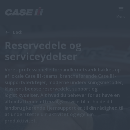
Menu
Back
Reservedele og
serviceydelser
Vores professionelle forhandlernetværk bakkes op
af lokale Case IH-teams, brancheførende Case IH-
supportværktøjer, moderne undervisningsmetoder,
klassens bedste reservedele, support og
logistikydelser. Alt hvad du behøver for at have en
altomfattende eftersalgsservice til at holde dit
landbrug kørende.fjernsupport er til din rådighed til
at understøtte din aktivitet og øge din
produktivitet.