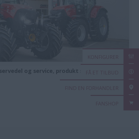
KONFIGU
servedel og service, produkt spørgsmål,
FÅ ET TI
FIND EN
FANSHO