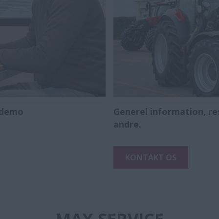
n demo
Generel information, re
andre.
KONTAKT OS
MAX SERVICE