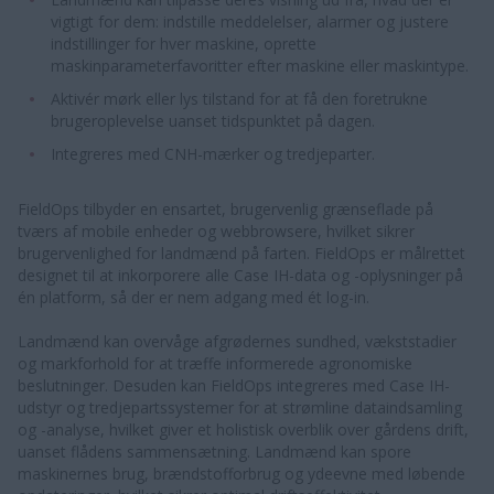
vigtigt for dem: indstille meddelelser, alarmer og justere
indstillinger for hver maskine, oprette
maskinparameterfavoritter efter maskine eller maskintype.
Aktivér mørk eller lys tilstand for at få den foretrukne
brugeroplevelse uanset tidspunktet på dagen.
Integreres med CNH-mærker og tredjeparter.
FieldOps tilbyder en ensartet, brugervenlig grænseflade på
tværs af mobile enheder og webbrowsere, hvilket sikrer
brugervenlighed for landmænd på farten. FieldOps er målrettet
designet til at inkorporere alle Case IH-data og -oplysninger på
én platform, så der er nem adgang med ét log-in.
Landmænd kan overvåge afgrødernes sundhed, vækststadier
og markforhold for at træffe informerede agronomiske
beslutninger. Desuden kan FieldOps integreres med Case IH-
udstyr og tredjepartssystemer for at strømline dataindsamling
og -analyse, hvilket giver et holistisk overblik over gårdens drift,
uanset flådens sammensætning. Landmænd kan spore
maskinernes brug, brændstofforbrug og ydeevne med løbende