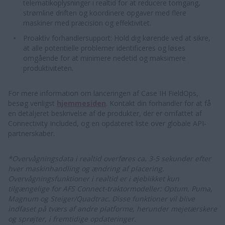
telematikoplysninger i realtid for at reducere tomgang,
strømline driften og koordinere opgaver med flere
maskiner med præcision og effektivitet.
Proaktiv forhandlersupport: Hold dig kørende ved at sikre,
at alle potentielle problemer identificeres og løses
omgående for at minimere nedetid og maksimere
produktiviteten.
For mere information om lanceringen af Case IH FieldOps,
besøg venligst
hjemmesiden
. Kontakt din forhandler for at få
en detaljeret beskrivelse af de produkter, der er omfattet af
Connectivity Included, og en opdateret liste over globale API-
partnerskaber.
*Overvågningsdata i realtid overføres ca. 3-5 sekunder efter
hver maskinhandling og ændring af placering.
Overvågningsfunktioner i realtid er i øjeblikket kun
tilgængelige for AFS Connect-traktormodeller: Optum, Puma,
Magnum og Steiger/Quadtrac. Disse funktioner vil blive
indfaset på tværs af andre platforme, herunder mejetærskere
og sprøjter, i fremtidige opdateringer.