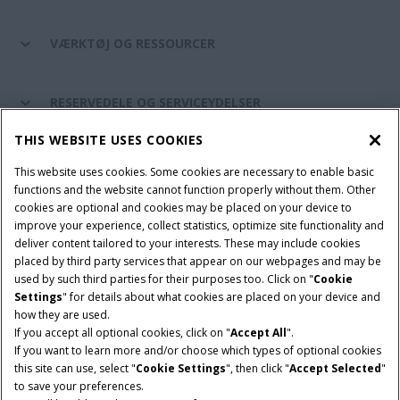
VÆRKTØJ OG RESSOURCER
RESERVEDELE OG SERVICEYDELSER
THIS WEBSITE USES COOKIES
CASE IH VERDEN
This website uses cookies. Some cookies are necessary to enable basic
functions and the website cannot function properly without them. Other
cookies are optional and cookies may be placed on your device to
improve your experience, collect statistics, optimize site functionality and
Brugervilkår
Privacy Notice
Prent
Cookie Settings
deliver content tailored to your interests. These may include cookies
placed by third party services that appear on our webpages and may be
Telematics fortrolighedserklæring
used by such third parties for their purposes too. Click on "
Cookie
Settings
" for details about what cookies are placed on your device and
© 2026 CNH Industrial America LLC. All Rights Reserved. Case IH is a
how they are used.
trademark of CNH Industrial America LLC.
If you accept all optional cookies, click on "
Accept All
".
If you want to learn more and/or choose which types of optional cookies
this site can use, select "
Cookie Settings
", then click "
Accept Selected
"
to save your preferences.