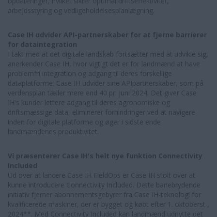
opdateringer, hvilket sikrer optimal driftseffektivitet,
arbejdsstyring og vedligeholdelsesplanlægning.
Case IH udvider API-partnerskaber for at fjerne barrierer
for dataintegration
I takt med at det digitale landskab fortsætter med at udvikle sig,
anerkender Case IH, hvor vigtigt det er for landmænd at have
problemfri integration og adgang til deres forskellige
dataplatforme. Case IH udvider sine APIpartnerskaber, som på
verdensplan tæller mere end 40 pr. juni 2024. Det giver Case
IH's kunder lettere adgang til deres agronomiske og
driftsmæssige data, eliminerer forhindringer ved at navigere
inden for digitale platforme og øger i sidste ende
landmændenes produktivitet.
Vi præsenterer Case IH's helt nye funktion Connectivity
Included
Ud over at lancere Case IH FieldOps er Case IH stolt over at
kunne introducere Connectivity Included. Dette banebrydende
initiativ fjerner abonnementsgebyrer fra Case IH-teknologi for
kvalificerede maskiner, der er bygget og købt efter 1. oktoberst ,
2024**. Med Connectivity Included kan landmænd udnytte det