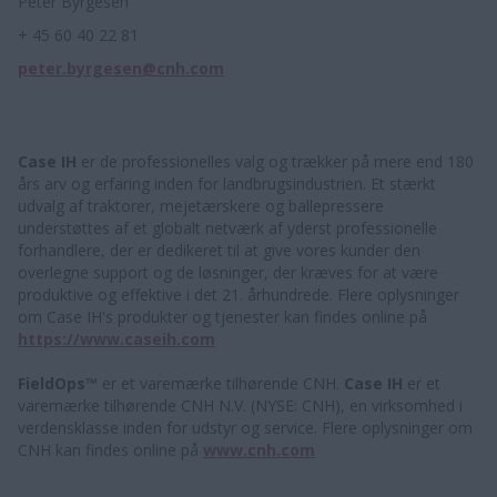
Peter Byrgesen
+ 45 60 40 22 81
peter.byrgesen@cnh.com
Case IH
er de professionelles valg og trækker på mere end 180
års arv og erfaring inden for landbrugsindustrien. Et stærkt
udvalg af traktorer, mejetærskere og ballepressere
understøttes af et globalt netværk af yderst professionelle
forhandlere, der er dedikeret til at give vores kunder den
overlegne support og de løsninger, der kræves for at være
produktive og effektive i det 21. århundrede. Flere oplysninger
om Case IH's produkter og tjenester kan findes online på
https://www.caseih.com
FieldOps™
er et varemærke tilhørende CNH.
Case IH
er et
varemærke tilhørende CNH N.V. (NYSE: CNH), en virksomhed i
verdensklasse inden for udstyr og service. Flere oplysninger om
CNH kan findes online på
www.cnh.com