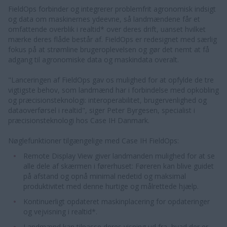
FieldOps forbinder og integrerer problemfrit agronomisk indsigt
og data om maskinernes ydeevne, så landmændene får et
omfattende overblik i realtid* over deres drift, uanset hvilket
mærke deres flåde består af. FieldOps er redesignet med særlig
fokus på at strømline brugeroplevelsen og gør det nemt at få
adgang til agronomiske data og maskindata overalt.
"Lanceringen af FieldOps gav os mulighed for at opfylde de tre
vigtigste behov, som landmænd har i forbindelse med opkobling
og præcisionsteknologi: interoperabilitet, brugervenlighed og
dataoverførsel i realtid", siger Peter Byrgesen, specialist i
præcisionsteknologi hos Case IH Danmark.
Nøglefunktioner tilgængelige med Case IH FieldOps:
Remote Display View giver landmanden mulighed for at se
alle dele af skærmen i førerhuset: Føreren kan blive guidet
på afstand og opnå minimal nedetid og maksimal
produktivitet med denne hurtige og målrettede hjælp.
Kontinuerligt opdateret maskinplacering for opdateringer
og vejvisning i realtid*.
Landmænd kan tilpasse deres visning ud fra, hvad der er