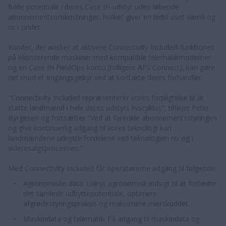
fulde potentiale i deres Case IH-udstyr uden løbende
abonnementsomkostninger, hvilket giver en hidtil uset værdi og
ro i sindet.
Kunder, der ønsker at aktivere Connectivity Included-funktionen
på eksisterende maskiner med kompatible telematikmodemer
og en Case IH FieldOps-konto (tidligere AFS Connect), kan gøre
det mod et engangsgebyr ved at kontakte deres forhandler.
"Connectivity Included repræsenterer vores forpligtelse til at
støtte landmænd i hele deres udstyrs livscyklus", tilføjer Peter
Byrgesen og fortsætter "Ved at forenkle abonnementsstyringen
og give kontinuerlig adgang til vores teknologi kan
landmændene udnytte fordelene ved teknologien nu og i
videresalgsprocessen."
Med Connectivity Included får operatørerne adgang til følgende:
Agronomiske data: Udnyt agronomisk indsigt til at forbedre
det samlede udbyttepotentiale, optimere
afgrødestyringspraksis og maksimere overskuddet.
Maskindata og telematik: Få adgang til maskindata og