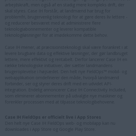
arbejdskraft, men også af en stadig mere kompleks drift, der
skal styres. Case IH forstår, at landmænd har brug for
problemfri, brugervenlig teknologi for at gøre deres liv lettere -
og reducerer besværet med at administrere flere
teknologiabonnementer og leverer kompatible
teknologiløsninger for at imødekomme dette behov.
Case IH mener, at præcisionsteknologi skal være forankret i at
levere brugbare data og effektive løsninger, der gør landbruget
lettere, mere effektivt og rentabelt. Derfor lancerer Case IH en
række teknologiske initiativer, der sætter landmandens
brugeroplevelse i højsædet. Den helt nye FieldOps™ mobil- og
webapplikation omdefinerer den måde, hvorpå landmænd
forbinder, ser og styrer deres drift med en udvidet API-
integration. Endelig annoncerer Case IH Connectivity Included,
som eliminerer abonnementer på udvalgte nye maskiner og
forenkler processen med at tilpasse teknologibehovene.
Case IH FieldOps er officielt live i App Stores
Den helt nye Case IH FieldOps web- og mobilapp kan nu
downloades i App Store og Google Play Store.