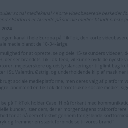
populær social mediekanal / Korte videobaserede beskeder fo
 / Platform er førende på sociale medier blandt næste ge
j 2024
n egen kanal i hele Europa på TikTok, den korte videobasere
iale medie blandt de 18-34-årige.
mulighed for at oprette, se og dele 15-sekunders videoer, d
H, der ser brandets TikTok-feed, vil kunne nyde de nyeste vi
ktorer, mejetærskere og udstyrslanceringer til glimt bag kul
 i St. Valentin, Østrig, og underholdende klip af maskiner i
ugt sociale medieplatforme, men deres valg af platform va
ngre landmænd er TikTok det foretrukne sociale medie", si
relse på TikTok holder Case IH på forkant med kommunikat
ielle kunder, især dem, der er morgendagens traktorfører
ghed for at nå dem effektivt gennem fængslende kortformed
dtryk og fremmer en stærk forbindelse til vores brand."