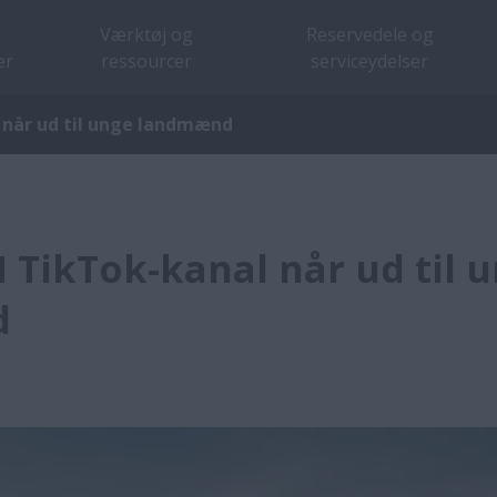
Værktøj og
Reservedele og
er
ressourcer
serviceydelser
 når ud til unge landmænd
 TikTok-kanal når ud til 
d