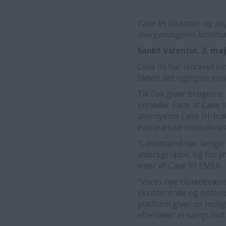
Case IH tilslutter sig 
morgendagens landmænd
Sankt Valentin, 2. ma
Case IH har lanceret si
blevet det vigtigste soc
TikTok giver brugerne 
enheder. Fans af Case I
allernyeste Case IH-tra
europæiske hovedkvarter
"Landmænd har længe br
aldersgruppe, og for y
leder af Case IH EMEA.
"Vores nye tilstedevæ
eksisterende og potent
platform giver os muli
efterlader et varigt in