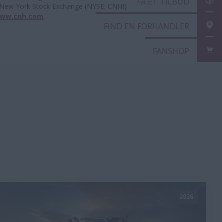
FÅ ET
New York Stock Exchange (NYSE: CNHI) . Få yderligere
ww.cnh.com
.
FIND
FANS
2026