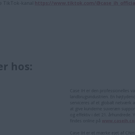
e TikTok-kanal
https://www.tiktok.com/@case_ih_officia
er hos:
Case IH er den professionelles va
landbrugsindustrien. En højtyden
serviceres af et globalt netværk
at give kunderne suveræn support
og effektiv i det 21. århundrede.
findes online på
www.caseih.c
Case IH er et mærke ejet af CNH N