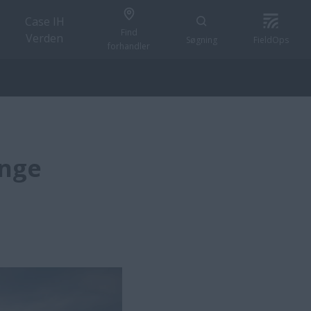
Case IH
Find
Verden
Søgning
FieldOps
forhandler
unge