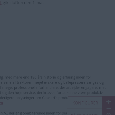
l
gik i luften den 1. maj.
lg, med mere end 180 års historie og erfaring inden for
de serie af traktorer, mejetærskere og ballepressere sælges og
 af meget professionelle forhandlere, der arbejder engageret med
 og den høje service, der kræves for at kunne være produktiv
 Yderligere oplysninger om Case IH's produkter og tjenester kan
KONF
om
.
.V., der er globalt førende inden for sektoren for