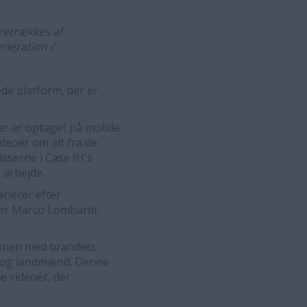
retrækkes af
neration /
de platform, der er
er er optaget på mobile
deoer om alt fra de
isserne i Case IH's
 arbejde.
rierer efter
ger Marco Lombardi,
ionen med brandets
e og landmænd. Denne
e videoer, der