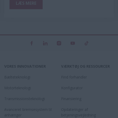
LÆS MERE
VORES INNOVATIONER
VÆRKTØJ OG RESSOURCER
Bælteteknologi
Find forhandler
Motorteknologi
Konfigurator
Transmissionsteknologi
Finansiering
Avanceret bremsesystem til
Opdateringer af
anhænger
betjeningsvejledning