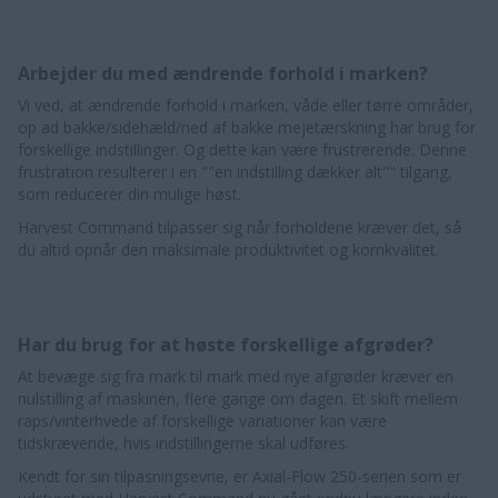
Arbejder du med ændrende forhold i marken?
Vi ved, at ændrende forhold i marken, våde eller tørre områder,
op ad bakke/sidehæld/ned af bakke mejetærskning har brug for
forskellige indstillinger. Og dette kan være frustrerende. Denne
frustration resulterer i en ""en indstilling dækker alt"" tilgang,
som reducerer din mulige høst.
Harvest Command tilpasser sig når forholdene kræver det, så
du altid opnår den maksimale produktivitet og kornkvalitet.
Har du brug for at høste forskellige afgrøder?
At bevæge sig fra mark til mark med nye afgrøder kræver en
nulstilling af maskinen, flere gange om dagen. Et skift mellem
raps/vinterhvede af forskellige variationer kan være
tidskrævende, hvis indstillingerne skal udføres.
Kendt for sin tilpasningsevne, er Axial-Flow 250-serien som er