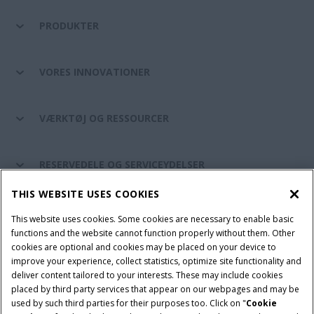
PRODUKTER
VORES INNOVATIONER
VÆRKTØJ OG RESSOURCER
RESERVEDELE OG SERVICEYDELSER
THIS WEBSITE USES COOKIES
CASE IH VERDEN
This website uses cookies. Some cookies are necessary to enable basic
functions and the website cannot function properly without them. Other
cookies are optional and cookies may be placed on your device to
improve your experience, collect statistics, optimize site functionality and
Brugervilkår
Privacy Notice
Prent
Cookie Settings
deliver content tailored to your interests. These may include cookies
placed by third party services that appear on our webpages and may be
Telematics fortrolighedserklæring
used by such third parties for their purposes too. Click on "
Cookie