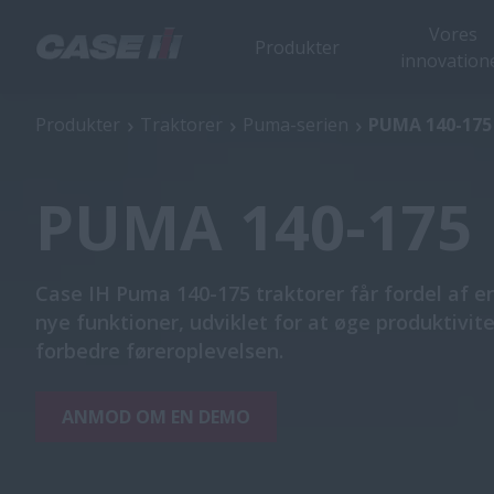
Vores
Produkter
innovation
PUMA 140-175
O
Produkter
Traktorer
Puma-serien
PUMA 140-175
PUMA 140-175
Case IH Puma 140-175 traktorer får fordel af e
nye funktioner, udviklet for at øge produktivit
forbedre føreroplevelsen.
ANMOD OM EN DEMO