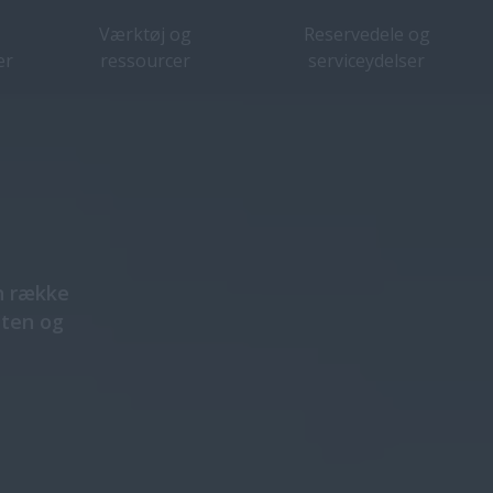
Værktøj og
Reservedele og
er
ressourcer
serviceydelser
versigt
Funktioner
Specifikationer
Brochurer
n række
eten og