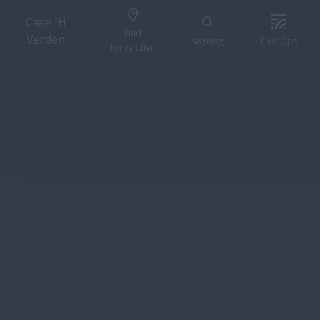
Case IH
Find
Verden
Søgning
FieldOps
forhandler
ANMOD OM EN DEMO