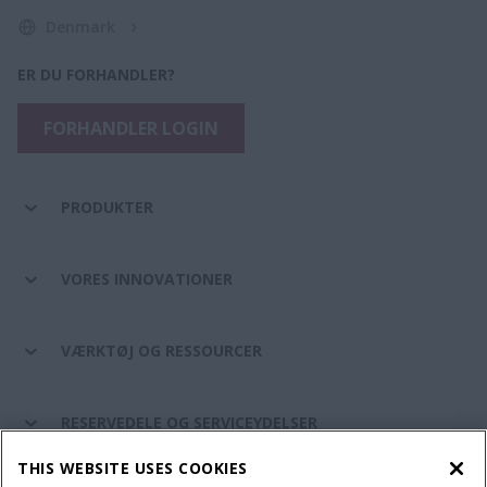
Denmark
ER DU FORHANDLER?
FORHANDLER LOGIN
PRODUKTER
VORES INNOVATIONER
VÆRKTØJ OG RESSOURCER
RESERVEDELE OG SERVICEYDELSER
THIS WEBSITE USES COOKIES