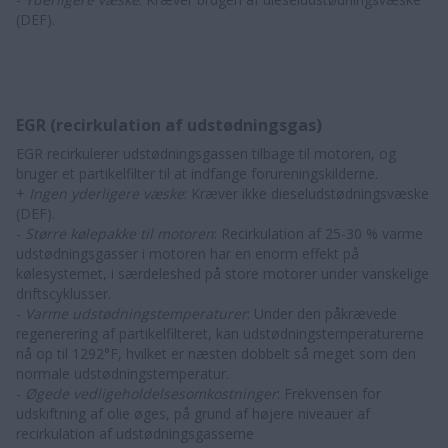
(DEF).
EGR (recirkulation af udstødningsgas)
EGR recirkulerer udstødningsgassen tilbage til motoren, og
bruger et partikelfilter til at indfange forureningskilderne.
+
Ingen yderligere væske
: Kræver ikke dieseludstødningsvæske
(DEF).
-
Større kølepakke til motoren
: Recirkulation af 25-30 % varme
udstødningsgasser i motoren har en enorm effekt på
kølesystemet, i særdeleshed på store motorer under vanskelige
driftscyklusser.
-
Varme udstødningstemperaturer
: Under den påkrævede
regenerering af partikelfilteret, kan udstødningstemperaturerne
nå op til 1292°F, hvilket er næsten dobbelt så meget som den
normale udstødningstemperatur.
-
Øgede vedligeholdelsesomkostninger
: Frekvensen for
udskiftning af olie øges, på grund af højere niveauer af
recirkulation af udstødningsgasserne