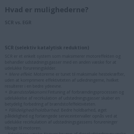
Hvad er mulighederne?
SCR vs. EGR
SCR (selektiv katalytisk reduktion)
SCR er et enkelt system som maksimerer motoreffekten og
behandler udstødningsgasser med en anden væske for at
udelukke forureningskilder.
+
Mere effekt
: Motorerne er tunet til maksimale hestekræfter,
uden at komprimere effektiviteten af udledningerne, hvilket
resulterer i en bedre ydeevne.
+
Brændstoføkonomi
:Fintuning af forbrændingsprocessen og
udelukkelse af recirkulation af udstødningsgasser skaber en
betydelig forbedring af brændstofeffektiviteten.
+
Pålidelighed/holdbarhed
: Bedre holdbarhed, øget
pålidelighed og forlængede serviceintervaller opnås ved at
udelukke recirkulation af udstødningsgassens forureninger
tilbage til motoren.
-
Yderligere væske
: Kræver brugen af dieseludstødningsvæske