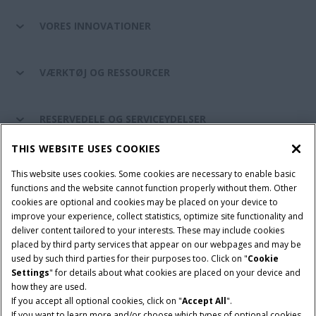
VORES INNOVATIONER
VÆRKTØJ OG RESSOURCER
RESERVEDELE OG SERVICEYDELSER
THIS WEBSITE USES COOKIES
CASE IH VERDEN
This website uses cookies. Some cookies are necessary to enable basic
functions and the website cannot function properly without them. Other
cookies are optional and cookies may be placed on your device to
improve your experience, collect statistics, optimize site functionality and
Brugervilkår
Privacy Notice
Prent
Cookie Settings
deliver content tailored to your interests. These may include cookies
placed by third party services that appear on our webpages and may be
Telematics fortrolighedserklæring
used by such third parties for their purposes too. Click on "
Cookie
Settings
" for details about what cookies are placed on your device and
© 2026 CNH Industrial America LLC. All Rights Reserved. Case IH is a
how they are used.
trademark of CNH Industrial America LLC.
If you accept all optional cookies, click on "
Accept All
".
If you want to learn more and/or choose which types of optional cookies