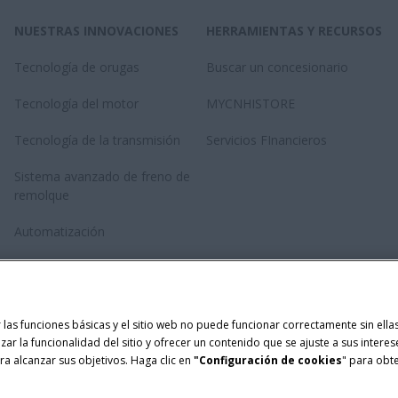
NUESTRAS INNOVACIONES
HERRAMIENTAS Y RECURSOS
Tecnología de orugas
Buscar un concesionario
Tecnología del motor
MYCNHISTORE
Tecnología de la transmisión
Servicios FInancieros
Sistema avanzado de freno de
remolque
Automatización
Revolución del rotor
Tecnología de Anudado Doble
Twinepro
ar las funciones básicas y el sitio web no puede funcionar correctamente sin el
izar la funcionalidad del sitio y ofrecer un contenido que se ajuste a sus intere
a alcanzar sus objetivos. Haga clic en
"Configuración de cookies
" para obt