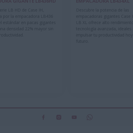
ORA GIGANTE LB436HD
EMPACADORA LB434XL
erie LB HD de Case IH,
Descubre la potencia de las
a por la empacadora LB436
empacadoras gigantes Case IH
el estándar en pacas gigantes
LB XL ofrece alto rendimient
 una densidad 22% mayor sin
tecnología avanzada, ideales
productividad.
impulsar tu productividad hoy
futuro.