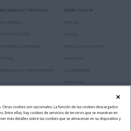
RECAMBIOS Y SERVICIOS
SOBRE CASE IH
Recambios
Noticias
MYCNHISTORE
Historia
Recambios originales
Trabaja con nosotros
Reman
Inversores
Reparación y Mantenimiento
Sostenibilidad
Patrocinios
Contácto
Newsletter
las. Otras cookies son opcionales. La función de las cookies descargados
ses. Entre ellas, hay cookies de servicios de terceros que se muestran en
Fanshop
ener más detalles sobre las cookies que se almacenan en su dispositivo y