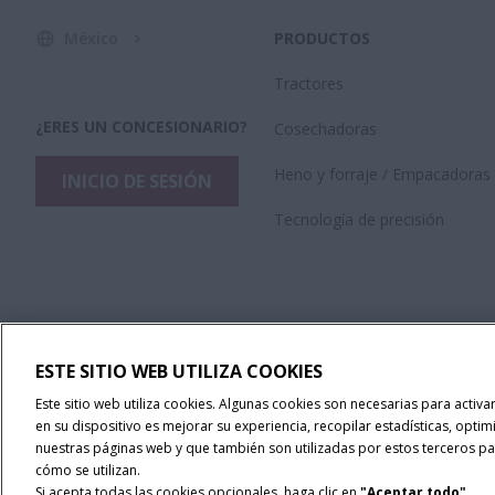
México
PRODUCTOS
Tractores
¿ERES UN CONCESIONARIO?
Cosechadoras
Heno y forraje / Empacadoras
INICIO DE SESIÓN
Tecnología de precisión
ESTE SITIO WEB UTILIZA COOKIES
Este sitio web utiliza cookies. Algunas cookies son necesarias para activ
en su dispositivo es mejorar su experiencia, recopilar estadísticas, optim
nuestras páginas web y que también son utilizadas por estos terceros par
cómo se utilizan.
Si acepta todas las cookies opcionales, haga clic en
"Aceptar todo"
.