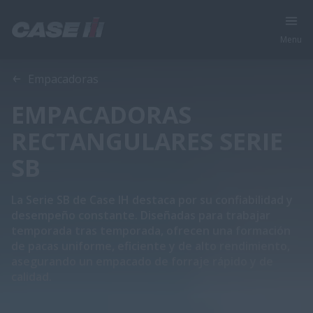
Menu
Vista general
Características
Folleto
Empacadoras
EMPACADORAS
RECTANGULARES SERIE
SB
La Serie SB de Case IH destaca por su confiabilidad y
desempeño constante. Diseñadas para trabajar
temporada tras temporada, ofrecen una formación
de pacas uniforme, eficiente y de alto rendimiento,
asegurando un empacado de forraje rápido y de
calidad.