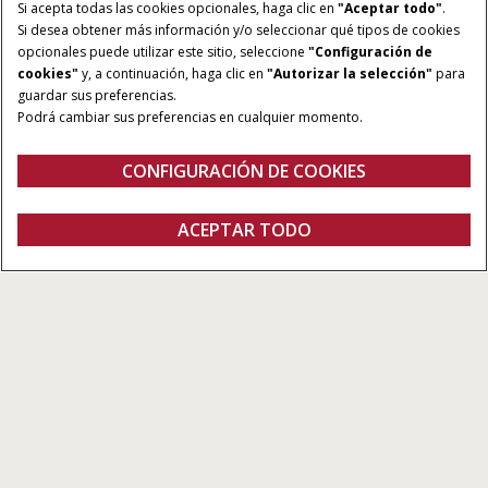
Si acepta todas las cookies opcionales, haga clic en
"Aceptar todo"
.
Si desea obtener más información y/o seleccionar qué tipos de cookies
opcionales puede utilizar este sitio, seleccione
"Configuración de
cookies"
y, a continuación, haga clic en
"Autorizar la selección"
para
guardar sus preferencias.
Podrá cambiar sus preferencias en cualquier momento.
CONFIGURACIÓN DE COOKIES
Visión general
Características
Modelos
Folleto
ACEPTAR TODO
SEMBRADORAS MODELO DV60R PRO