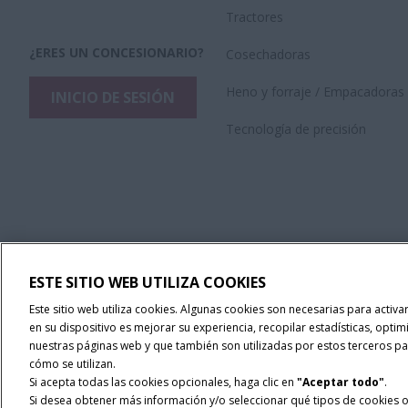
Tractores
¿ERES UN CONCESIONARIO?
Cosechadoras
Heno y forraje / Empacadoras
INICIO DE SESIÓN
Tecnología de precisión
ESTE SITIO WEB UTILIZA COOKIES
Este sitio web utiliza cookies. Algunas cookies son necesarias para activ
en su dispositivo es mejorar su experiencia, recopilar estadísticas, optim
nuestras páginas web y que también son utilizadas por estos terceros par
cómo se utilizan.
Si acepta todas las cookies opcionales, haga clic en
"Aceptar todo"
.
Si desea obtener más información y/o seleccionar qué tipos de cookies op