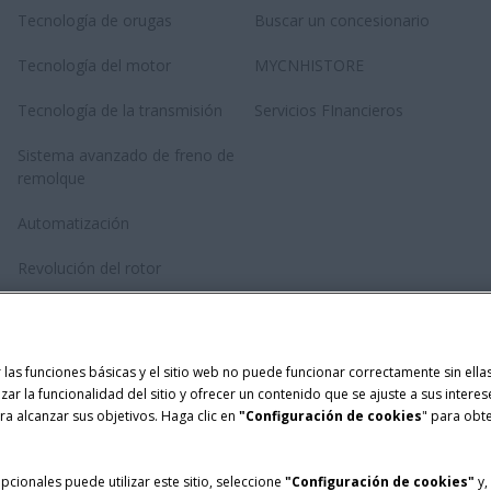
Tecnología de orugas
Buscar un concesionario
Tecnología del motor
MYCNHISTORE
Tecnología de la transmisión
Servicios FInancieros
Sistema avanzado de freno de
remolque
Automatización
Revolución del rotor
Tecnología de Anudado Doble
Twinepro
ar las funciones básicas y el sitio web no puede funcionar correctamente sin el
izar la funcionalidad del sitio y ofrecer un contenido que se ajuste a sus intere
a alcanzar sus objetivos. Haga clic en
"Configuración de cookies
" para obt
cionales puede utilizar este sitio, seleccione
"Configuración de cookies"
y,