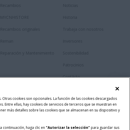
Recambios
Noticias
MYCNHISTORE
Historia
Recambios originales
Trabaja con nosotros
Reman
Inversores
Reparación y Mantenimiento
Sostenibilidad
Patrocinios
Contácto
Newsletter
las. Otras cookies son opcionales. La función de las cookies descargados
Fanshop
ses. Entre ellas, hay cookies de servicios de terceros que se muestran en
ener más detalles sobre las cookies que se almacenan en su dispositivo y
 a continuación, haga clic en
"Autorizar la selección"
para guardar sus