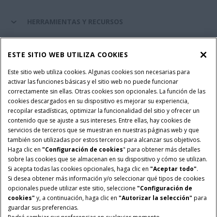
HERRAMIENTAS Y RECURSOS
RECAMBIOS Y SERVICIOS
ESTE SITIO WEB UTILIZA COOKIES
Este sitio web utiliza cookies. Algunas cookies son necesarias para
activar las funciones básicas y el sitio web no puede funcionar
SOBRE CASE IH
correctamente sin ellas. Otras cookies son opcionales. La función de las
cookies descargados en su dispositivo es mejorar su experiencia,
recopilar estadísticas, optimizar la funcionalidad del sitio y ofrecer un
contenido que se ajuste a sus intereses. Entre ellas, hay cookies de
Términos y condiciones
Aviso de privacidad
Aviso legal
servicios de terceros que se muestran en nuestras páginas web y que
también son utilizadas por estos terceros para alcanzar sus objetivos.
Configuración de cookies
Telematics aviso de privacidad
Haga clic en
"Configuración de cookies
" para obtener más detalles
sobre las cookies que se almacenan en su dispositivo y cómo se utilizan.
© 2026 CNH Industrial America LLC. All Rights Reserved. Case IH is a
Si acepta todas las cookies opcionales, haga clic en
"Aceptar todo"
.
trademark of CNH Industrial America LLC.
Si desea obtener más información y/o seleccionar qué tipos de cookies
opcionales puede utilizar este sitio, seleccione
"Configuración de
cookies"
y, a continuación, haga clic en
"Autorizar la selección"
para
guardar sus preferencias.