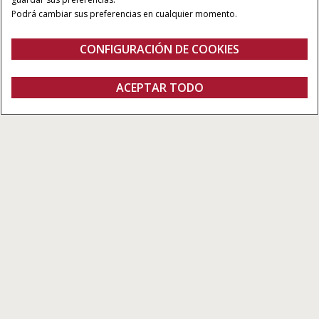
Podrá cambiar sus preferencias en cualquier momento.
CONFIGURACIÓN DE COOKIES
Vista general
Características
ACEPTAR TODO
AFS AccuTurn™ Pro y HMC II